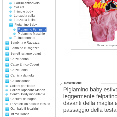
Calzini antiscivolo
Collant
Intimo e body
Lenzuola culla
Lenzuola lettino
Pigiamino Baby
Pigiamino Femmina
Pigiamino Maschio
Tutine neonato
Bambina e Ragazza
Clicca per ingran
Bambino e Ragazzo
Berretti sciarpe guanti
Calze donna
Calze Enrico Coveri
Calze uomo
Camicia da notte
Collant donna
Descrizione
Collant per filtrare
Pigiamino baby estiv
Collant Riposanti Manon
Control Body modellante
leggermente felpatino
Costumi da bagno
davanti della maglia a
Fazzoletti da naso in tessuto
passaggio della testa
Gambaletti & calzini
Intimo Donna