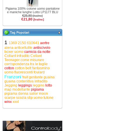
Pigiama 100% cotone uomo pantalone
e maniche lunghe Lotto LP1177 BLU
€25,80
[IvaInc]
€21,80
[IvaInc]
Tag Popolari
1
1360
2150
610641
aertre
alena
anticellulite
antiscivolo
boxer uomo
camicia da notte
Collant infradito
Collant
Teenager
come misurare
corrispondenza tra le taglie
cotton
cotton belt
fantasmino
uomo
fluorescenti
foulard
Franzoni
fruit
gestante
guaina
guaina contenitiva
infradito
Jegging
leggings
leggins
lotto
map
modellante
pigiama
pigiama donna
sailor moon
scarpe
scozia
slip uomo
tutone
winx
xxxl