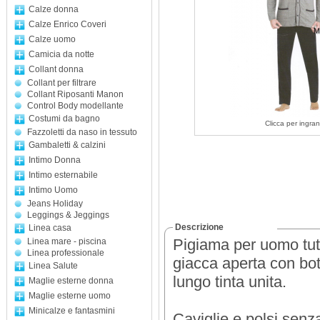
Calze donna
Calze Enrico Coveri
Calze uomo
Camicia da notte
Collant donna
Collant per filtrare
Collant Riposanti Manon
Control Body modellante
Costumi da bagno
Clicca per ingran
Fazzoletti da naso in tessuto
Gambaletti & calzini
Intimo Donna
Intimo esternabile
Intimo Uomo
Jeans Holiday
Leggings & Jeggings
Descrizione
Linea casa
Pigiama per uomo tutt
Linea mare - piscina
Linea professionale
giacca aperta con bot
Linea Salute
lungo tinta unita.
Maglie esterne donna
Maglie esterne uomo
Minicalze e fantasmini
Caviglie e polsi senz