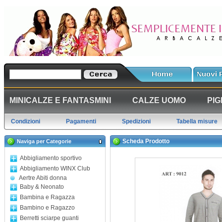
MINICALZE E FANTASMINI
CALZE UOMO
PIG
Condizioni
Pagamenti
Spedizioni
Tabella misure
Scheda Prodotto
Naviga per Categorie
Abbigliamento sportivo
Abbigliamento WINX Club
Aertre Abiti donna
Baby & Neonato
Bambina e Ragazza
Bambino e Ragazzo
Berretti sciarpe guanti