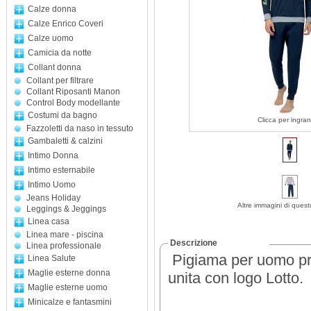
Calze donna
Calze Enrico Coveri
Calze uomo
Camicia da notte
Collant donna
Collant per filtrare
Collant Riposanti Manon
Control Body modellante
Costumi da bagno
Clicca per ingran
Fazzoletti da naso in tessuto
Gambaletti & calzini
Intimo Donna
Intimo esternabile
Intimo Uomo
Jeans Holiday
Altre immagini di quest
Leggings & Jeggings
Linea casa
Linea mare - piscina
Descrizione
Linea professionale
Pigiama per uomo pro
Linea Salute
Maglie esterne donna
unita con logo Lotto.
Maglie esterne uomo
Minicalze e fantasmini