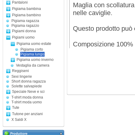
Pantaloni
Maglia con scollatura 
Pigiama bambina
nelle caviglie.
Pigiama bambino
Pigiama ragazza
Pigiama ragazzo
Questo prodotto può 
Pigiami donna
Pigiami uomo
Composizione 100% 
Pigiama uomo estate
Pigiama corto
Pigiama lungo
Pigiama uomo inverno
Vestaglia da camera
Reggiseni
Sexi lingerie
Short donna ragazza
Solette salvapiede
Speciale Neve e sci
T-shirt moda donna
T-shirt moda uomo
Tute
Tutone per anziani
X Saldi X
Produttore