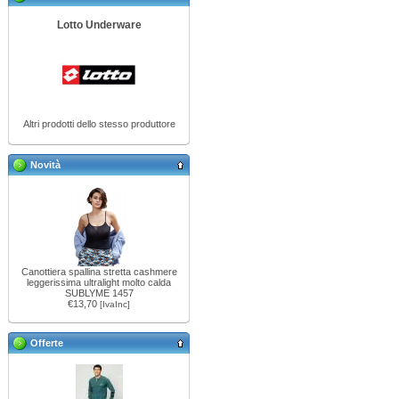
Lotto Underware
Altri prodotti dello stesso produttore
Novità
Canottiera spallina stretta cashmere
leggerissima ultralight molto calda
SUBLYME 1457
€13,70
[IvaInc]
Offerte