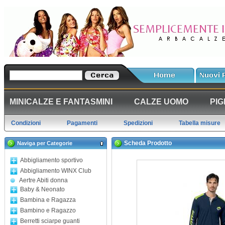
MINICALZE E FANTASMINI
CALZE UOMO
PIG
Condizioni
Pagamenti
Spedizioni
Tabella misure
Scheda Prodotto
Naviga per Categorie
Abbigliamento sportivo
Abbigliamento WINX Club
Aertre Abiti donna
Baby & Neonato
Bambina e Ragazza
Bambino e Ragazzo
Berretti sciarpe guanti