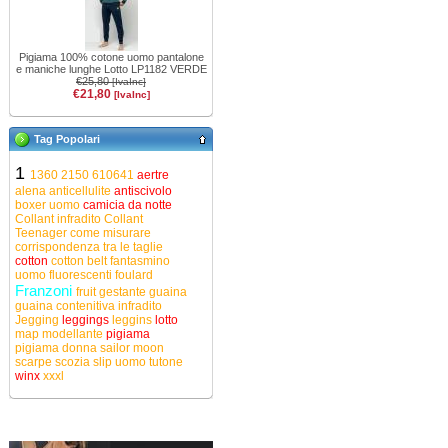
Pigiama 100% cotone uomo pantalone
e maniche lunghe Lotto LP1182 VERDE
€25,80
[IvaInc]
€21,80
[IvaInc]
Tag Popolari
1
1360
2150
610641
aertre
alena
anticellulite
antiscivolo
boxer uomo
camicia da notte
Collant infradito
Collant
Teenager
come misurare
corrispondenza tra le taglie
cotton
cotton belt
fantasmino
uomo
fluorescenti
foulard
Franzoni
fruit
gestante
guaina
guaina contenitiva
infradito
Jegging
leggings
leggins
lotto
map
modellante
pigiama
pigiama donna
sailor moon
scarpe
scozia
slip uomo
tutone
winx
xxxl