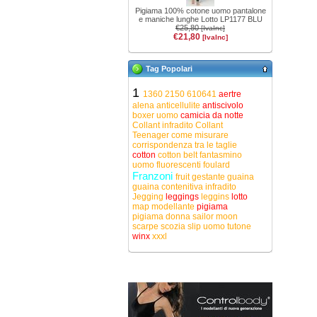
Pigiama 100% cotone uomo pantalone
e maniche lunghe Lotto LP1177 BLU
€25,80
[IvaInc]
€21,80
[IvaInc]
Tag Popolari
1
1360
2150
610641
aertre
alena
anticellulite
antiscivolo
boxer uomo
camicia da notte
Collant infradito
Collant
Teenager
come misurare
corrispondenza tra le taglie
cotton
cotton belt
fantasmino
uomo
fluorescenti
foulard
Franzoni
fruit
gestante
guaina
guaina contenitiva
infradito
Jegging
leggings
leggins
lotto
map
modellante
pigiama
pigiama donna
sailor moon
scarpe
scozia
slip uomo
tutone
winx
xxxl