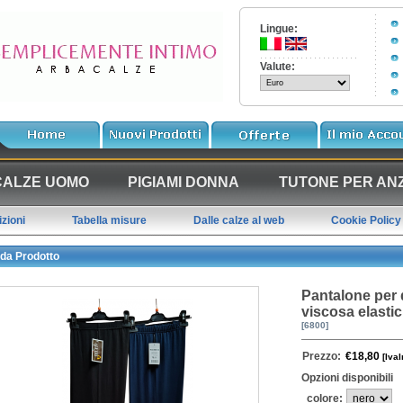
Lingue:
Valute:
CALZE UOMO
PIGIAMI DONNA
TUTONE PER ANZ
zioni
Tabella misure
Dalle calze al web
Cookie Policy
da Prodotto
Pantalone per 
viscosa elasti
[6800]
Prezzo:
€18,80
[IvaI
Opzioni disponibili
colore: