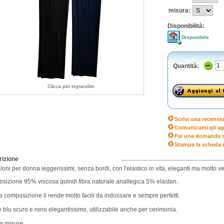
misura:
Disponibilità:
Disponibile
Quantità:
Clicca per ingrandire
Scrivi una recensi
Comunicami gli ag
Fai una domanda s
Stampa la scheda 
izione
oni per donna leggerissimi, senza bordi, con l'elastico in vita, eleganti ma molto versa
sizione 95% viscosa quindi fibra naturale anallegica 5% elastan.
 composizione li rende molto facili da indossare e sempre perfetti.
 blu scuro e nero elegantissimo, utilizzabile anche per cerimonia.
a misure: