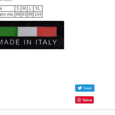
ie
S
M
L
XL
iro vita
88
93
98
104
Salva