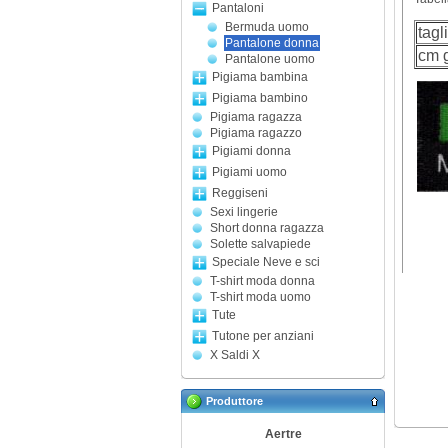
Pantaloni
Bermuda uomo
tagl
Pantalone donna
cm g
Pantalone uomo
Pigiama bambina
Pigiama bambino
Pigiama ragazza
Pigiama ragazzo
Pigiami donna
Pigiami uomo
Reggiseni
Sexi lingerie
Short donna ragazza
Solette salvapiede
Speciale Neve e sci
T-shirt moda donna
T-shirt moda uomo
Tute
Tutone per anziani
X Saldi X
Produttore
Aertre