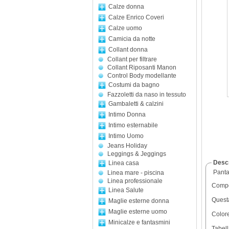
Calze donna
Calze Enrico Coveri
Calze uomo
Camicia da notte
Collant donna
Collant per filtrare
Collant Riposanti Manon
Control Body modellante
Costumi da bagno
Fazzoletti da naso in tessuto
Gambaletti & calzini
Intimo Donna
Intimo esternabile
Intimo Uomo
Jeans Holiday
Leggings & Jeggings
Descr
Linea casa
Pantal
Linea mare - piscina
Linea professionale
Compo
Linea Salute
Questa
Maglie esterne donna
Maglie esterne uomo
Colore
Minicalze e fantasmini
Tabell