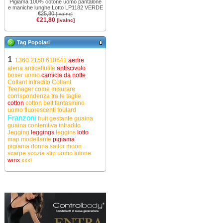
Pigiama 100% cotone uomo pantalone
e maniche lunghe Lotto LP1182 VERDE
€25,80
[IvaInc]
€21,80
[IvaInc]
Tag Popolari
1
1360
2150
610641
aertre
alena
anticellulite
antiscivolo
boxer uomo
camicia da notte
Collant infradito
Collant
Teenager
come misurare
corrispondenza tra le taglie
cotton
cotton belt
fantasmino
uomo
fluorescenti
foulard
Franzoni
fruit
gestante
guaina
guaina contenitiva
infradito
Jegging
leggings
leggins
lotto
map
modellante
pigiama
pigiama donna
sailor moon
scarpe
scozia
slip uomo
tutone
winx
xxxl