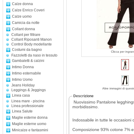
Calze donna
Calze Enrico Coveri
Calze uomo
Camicia da notte
Collant donna
Collant per filtrare
Collant Riposanti Manon
Control Body modellante
Costumi da bagno
Clicca per ingran
Fazzoletti da naso in tessuto
Gambaletti & calzini
Intimo Donna
Intimo esternabile
Intimo Uomo
Jeans Holiday
Altre immagini di quest
Leggings & Jeggings
Linea casa
Descrizione
Linea mare - piscina
Nuovissimo Pantalone legghings 
Linea professionale
morbidissimo.
Linea Salute
Maglie esterne donna
Indossabile in tutte le occasioni 
Maglie esterne uomo
Composizione 93% cotone 7% e
Minicalze e fantasmini