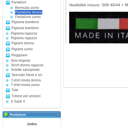
Pantaloni
Vestibilità misure: S/M 40/44 + 
Bermuda uomo
Pantalone donna
Pantalone uomo
Pigiama bambina
Pigiama bambino
Pigiama ragazza
Pigiama ragazzo
Pigiami donna
Pigiami uomo
Reggiseni
Sexi lingerie
Short donna ragazza
Solette salvapiede
Speciale Neve e sci
T-shirt moda donna
T-shirt moda uomo
Tute
Tutone per anziani
X Saldi X
Produttore
Jadea