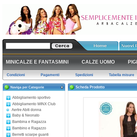
MINICALZE E FANTASMINI
CALZE UOMO
PIG
Condizioni
Pagamenti
Spedizioni
Tabella misure
Scheda Prodotto
Naviga per Categorie
Abbigliamento sportivo
Abbigliamento WINX Club
Aertre Abiti donna
Baby & Neonato
Bambina e Ragazza
Bambino e Ragazzo
Berretti sciarpe guanti