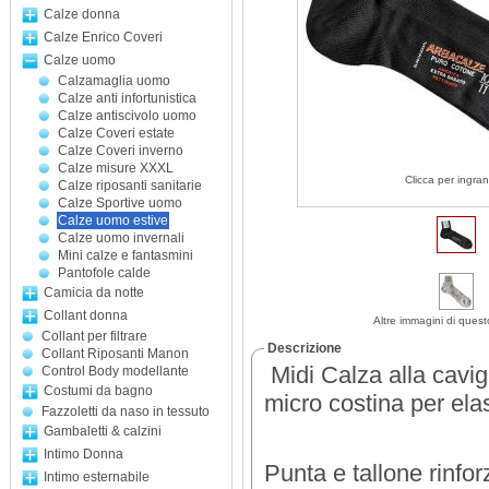
Calze donna
Calze Enrico Coveri
Calze uomo
Calzamaglia uomo
Calze anti infortunistica
Calze antiscivolo uomo
Calze Coveri estate
Calze Coveri inverno
Calze misure XXXL
Clicca per ingran
Calze riposanti sanitarie
Calze Sportive uomo
Calze uomo estive
Calze uomo invernali
Mini calze e fantasmini
Pantofole calde
Camicia da notte
Collant donna
Altre immagini di quest
Collant per filtrare
Descrizione
Collant Riposanti Manon
Midi Calza alla cavig
Control Body modellante
Costumi da bagno
micro costina per elas
Fazzoletti da naso in tessuto
Gambaletti & calzini
Intimo Donna
Punta e tallone rinfor
Intimo esternabile