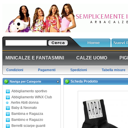
MINICALZE E FANTASMINI
CALZE UOMO
PIG
Condizioni
Pagamenti
Spedizioni
Tabella misure
Scheda Prodotto
Naviga per Categorie
Abbigliamento sportivo
Abbigliamento WINX Club
Aertre Abiti donna
Baby & Neonato
Bambina e Ragazza
Bambino e Ragazzo
Berretti sciarpe guanti