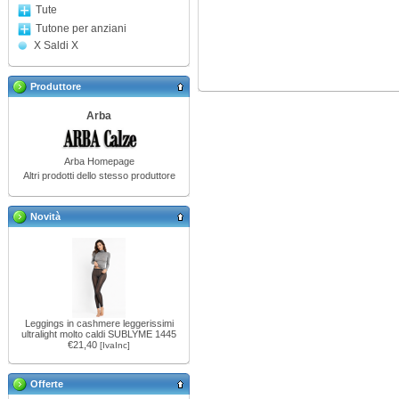
Tute
Tutone per anziani
X Saldi X
Produttore
Arba
Arba Homepage
Altri prodotti dello stesso produttore
Novità
Leggings in cashmere leggerissimi
ultralight molto caldi SUBLYME 1445
€21,40
[IvaInc]
Offerte