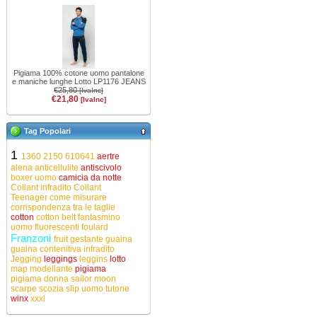
Pigiama 100% cotone uomo pantalone
e maniche lunghe Lotto LP1176 JEANS
€25,80
[IvaInc]
€21,80
[IvaInc]
Tag Popolari
1
1360
2150
610641
aertre
alena
anticellulite
antiscivolo
boxer uomo
camicia da notte
Collant infradito
Collant
Teenager
come misurare
corrispondenza tra le taglie
cotton
cotton belt
fantasmino
uomo
fluorescenti
foulard
Franzoni
fruit
gestante
guaina
guaina contenitiva
infradito
Jegging
leggings
leggins
lotto
map
modellante
pigiama
pigiama donna
sailor moon
scarpe
scozia
slip uomo
tutone
winx
xxxl