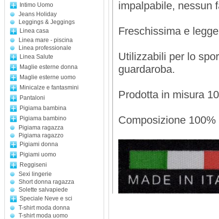
impalpabile, nessun fa
Intimo Uomo
Jeans Holiday
Leggings & Jeggings
Freschissima e legge
Linea casa
Linea mare - piscina
Linea professionale
Utilizzabili per lo sp
Linea Salute
guardaroba.
Maglie esterne donna
Maglie esterne uomo
Minicalze e fantasmini
Prodotta in misura 10
Pantaloni
Pigiama bambina
Composizione 100% 
Pigiama bambino
Pigiama ragazza
Pigiama ragazzo
Pigiami donna
Pigiami uomo
Reggiseni
Sexi lingerie
Short donna ragazza
Solette salvapiede
Speciale Neve e sci
T-shirt moda donna
T-shirt moda uomo