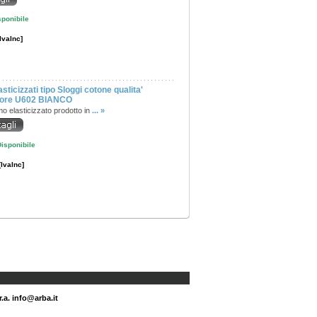
sponibile
[IvaInc]
asticizzati tipo Sloggi cotone qualita'
iore U602 BIANCO
mo elasticizzato prodotto in
... »
isponibile
[IvaInc]
r.a. info@arba.it