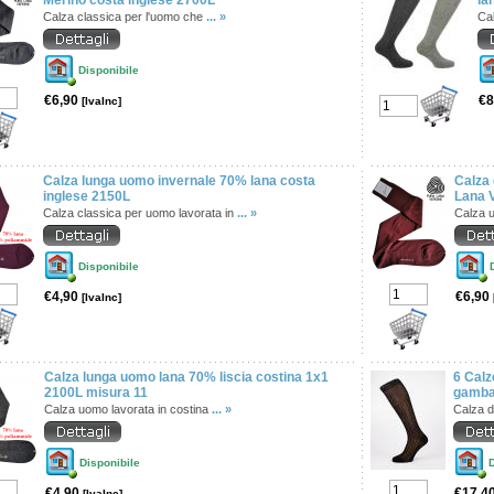
Merino costa inglese 2700L
la
Calza classica per l'uomo che
... »
Ca
Disponibile
€6,90
€8
[IvaInc]
Calza lunga uomo invernale 70% lana costa
Calza
inglese 2150L
Lana 
Calza classica per uomo lavorata in
... »
Calza u
Disponibile
€4,90
€6,90
[IvaInc]
Calza lunga uomo lana 70% liscia costina 1x1
6 Calz
2100L misura 11
gamba 
Calza uomo lavorata in costina
... »
Calza d
Disponibile
D
€4,90
€17,4
[IvaInc]