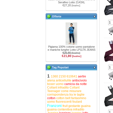
Serafino Lotto 2143XL
€27,20
[IvaInc]
Offerte
Pigiama 100% cotone uomo pantalone
e maniche lunghe Lotto LP1176 JEANS
€25,80
[IvaInc]
€21,80
[IvaInc]
Tag Popolari
1
1360
2150
610641
aertre
alena
anticellulite
antiscivolo
boxer uomo
camicia da notte
Collant infradito
Collant
Teenager
come misurare
corrispondenza tra le taglie
cotton
cotton belt
fantasmino
uomo
fluorescenti
foulard
Franzoni
fruit
gestante
guaina
guaina contenitiva
infradito