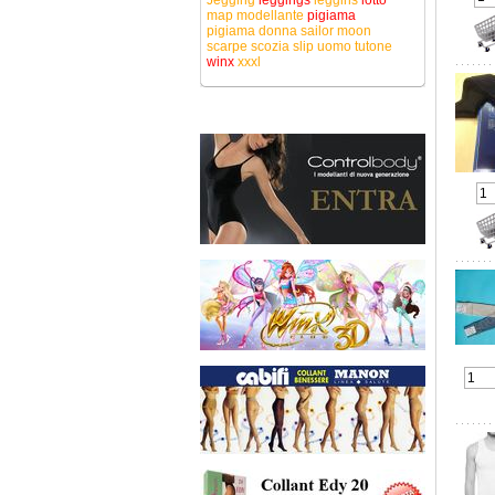
Jegging
leggings
leggins
lotto
map
modellante
pigiama
pigiama donna
sailor moon
scarpe
scozia
slip uomo
tutone
winx
xxxl