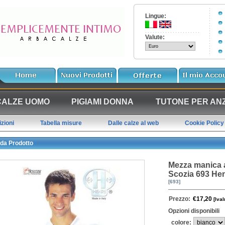
Lingue:
Valute:
CALZE UOMO
PIGIAMI DONNA
TUTONE PER ANZ
zioni
Tabella misure
Dalle calze al web
Cookie Policy
da Prodotto
Mezza manica 
Scozia 693 Hen
[693]
Prezzo:
€17,20
[IvaI
Opzioni disponibili
colore: