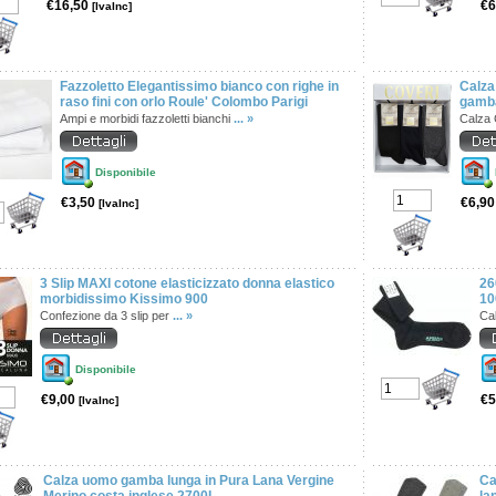
€16,50
€6
[IvaInc]
Fazzoletto Elegantissimo bianco con righe in
Calza
raso fini con orlo Roule' Colombo Parigi
gamba
Ampi e morbidi fazzoletti bianchi
... »
Calza 
Disponibile
€3,50
€6,9
[IvaInc]
3 Slip MAXI cotone elasticizzato donna elastico
26
morbidissimo Kissimo 900
10
Confezione da 3 slip per
... »
Ca
Disponibile
€9,00
€5
[IvaInc]
Calza uomo gamba lunga in Pura Lana Vergine
Ca