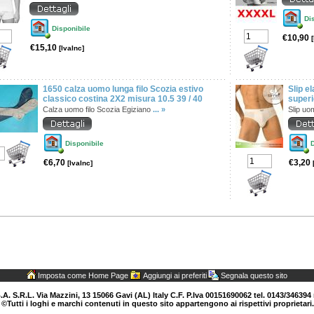
Di
Disponibile
€10,90
€15,10
[IvaInc]
1650 calza uomo lunga filo Scozia estivo
Slip el
classico costina 2X2 misura 10.5 39 / 40
super
Calza uomo filo Scozia Egiziano
... »
Slip uo
Disponibile
D
€6,70
€3,20
[IvaInc]
Imposta come Home Page
Aggiungi ai preferiti
Segnala questo sito
.A. S.R.L. Via Mazzini, 13 15066 Gavi (AL) Italy C.F. P.Iva 00151690062 tel. 0143/346394 
©Tutti i loghi e marchi contenuti in questo sito appartengono ai rispettivi proprietari.