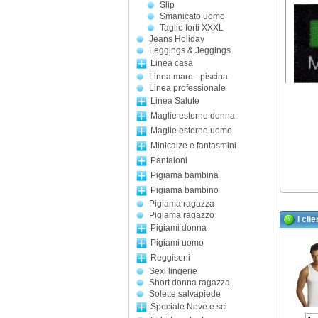
Slip
Smanicato uomo
Taglie forti XXXL
Jeans Holiday
Leggings & Jeggings
Linea casa
Linea mare - piscina
Linea professionale
Linea Salute
Maglie esterne donna
Maglie esterne uomo
Minicalze e fantasmini
Pantaloni
Pigiama bambina
Pigiama bambino
Pigiama ragazza
Pigiama ragazzo
I cli
Pigiami donna
Pigiami uomo
Reggiseni
Sexi lingerie
Short donna ragazza
Solette salvapiede
Speciale Neve e sci