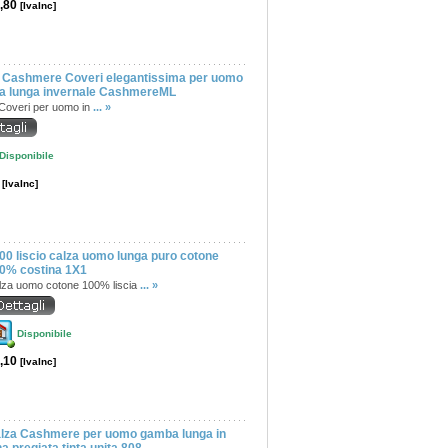
,80
[IvaInc]
 Cashmere Coveri elegantissima per uomo
 lunga invernale CashmereML
Coveri per uomo in
... »
Disponibile
0
[IvaInc]
00 liscio calza uomo lunga puro cotone
0% costina 1X1
lza uomo cotone 100% liscia
... »
Disponibile
,10
[IvaInc]
lza Cashmere per uomo gamba lunga in