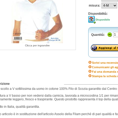
misura:
Disponibilità:
Disponibile
Quantità:
Clicca per ingrandire
Scrivi una recensi
Comunicami gli ag
Fai una domanda s
Stampa la scheda 
izione
t scollo a V sottilissima da uomo in cotone 100% Filo di Scozia garantito dal Centr
tura a V basso per non vedersi dalla camicia, lavorata a microcostina 1/1 per rimanere
amente leggero, fresco e traspirante. Questo prodotto rappresenta il top della quali
to in Italia, qualità garantita.
 articolo è in sostituzione dell'articolo Assolo della Filam perchè di pari qualità e fa