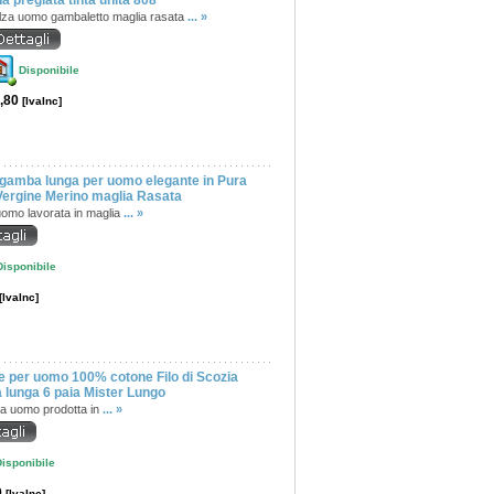
na pregiata tinta unita 808
lza uomo gambaletto maglia rasata
... »
Disponibile
,80
[IvaInc]
 gamba lunga per uomo elegante in Pura
Vergine Merino maglia Rasata
omo lavorata in maglia
... »
Disponibile
[IvaInc]
e per uomo 100% cotone Filo di Scozia
lunga 6 paia Mister Lungo
a uomo prodotta in
... »
isponibile
0
[IvaInc]