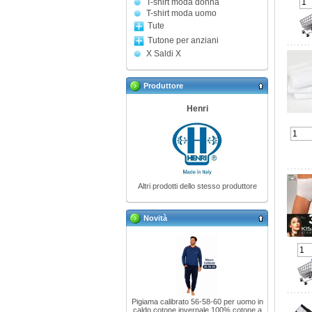
T-shirt moda donna
T-shirt moda uomo
Tute
Tutone per anziani
X Saldi X
Produttore
Henri
Altri prodotti dello stesso produttore
Novità
Pigiama calibrato 56-58-60 per uomo in
caldo cotone invernale 100% cotone a