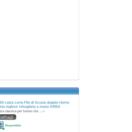
00 calza corta Filo di Scozia doppio ritorto
sta inglese rimagliata a mano ARBA
lza classica per l'uomo che
... »
Disponibile