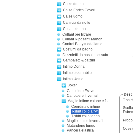
Calze donna
Calze Enrico Coveri
Calze uomo
Camicia da notte
Collant donna
Collant per filtrare
Collant Riposanti Manon
Control Body modellante
Costumi da bagno
Fazzoletti da naso in tessuto
Gambaletti & calzini
Intimo Donna
Intimo esternabile
Intimo Uomo
Boxer
Canottiere Estive
Descr
Canottiere Invernali
T-shir
Maglie intime cotone e filo
Coordinato intimo
Scolla
T-shirt collo a "V"
Estrem
T-shirt collo tondo
Prodot
Maglie intime invernali
Mutandone lungo
Questo
Pancera elastica