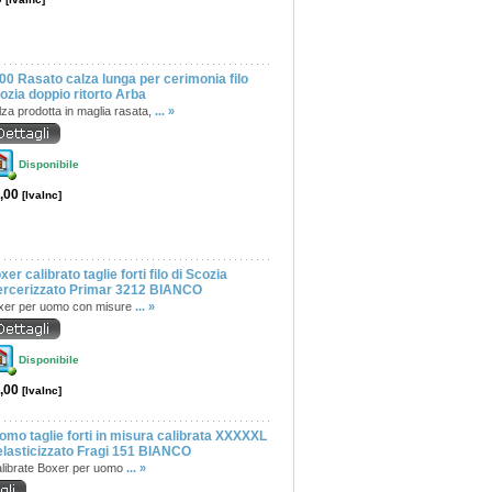
00 Rasato calza lunga per cerimonia filo
ozia doppio ritorto Arba
za prodotta in maglia rasata,
... »
Disponibile
,00
[IvaInc]
xer calibrato taglie forti filo di Scozia
rcerizzato Primar 3212 BIANCO
xer per uomo con misure
... »
Disponibile
,00
[IvaInc]
omo taglie forti in misura calibrata XXXXXL
elasticizzato Fragi 151 BIANCO
alibrate Boxer per uomo
... »