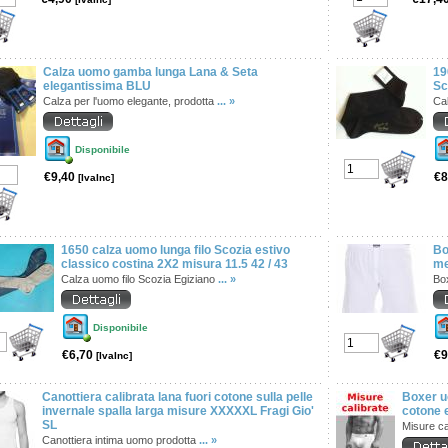
Calza uomo gamba lunga Lana & Seta
19
elegantissima BLU
Sc
Calza per l'uomo elegante, prodotta
... »
Cal
Disponibile
€9,40
€8
[IvaInc]
1650 calza uomo lunga filo Scozia estivo
Bo
classico costina 2X2 misura 11.5 42 / 43
me
Calza uomo filo Scozia Egiziano
... »
Bo
Disponibile
€6,70
€9
[IvaInc]
Canottiera calibrata lana fuori cotone sulla pelle
Boxer u
invernale spalla larga misure XXXXXL Fragi Gio'
cotone 
SL
Misure c
Canottiera intima uomo prodotta
... »