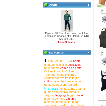
Offerte
Pigiama 100% cotone uomo pantalone
e maniche lunghe Lotto LP1182 VERDE
€25,80
[IvaInc]
€21,80
[IvaInc]
Tag Popolari
1
1360
2150
610641
aertre
alena
anticellulite
antiscivolo
boxer uomo
camicia da notte
Collant infradito
Collant
Teenager
come misurare
corrispondenza tra le taglie
cotton
cotton belt
fantasmino
uomo
fluorescenti
foulard
Franzoni
fruit
gestante
guaina
guaina contenitiva
infradito
Jegging
leggings
leggins
lotto
map
modellante
pigiama
pigiama donna
sailor moon
scarpe
scozia
slip uomo
tutone