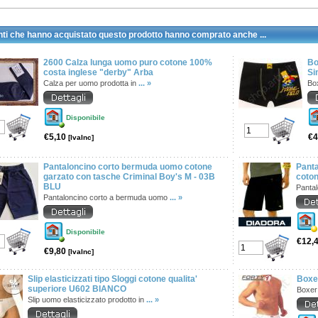
enti che hanno acquistato questo prodotto hanno comprato anche ...
2600 Calza lunga uomo puro cotone 100%
Bo
costa inglese "derby" Arba
Si
Calza per uomo prodotta in
... »
Bo
Disponibile
€5,10
€4
[IvaInc]
Pantaloncino corto bermuda uomo cotone
Panta
garzato con tasche Criminal Boy's M - 03B
coto
BLU
Panta
Pantaloncino corto a bermuda uomo
... »
Disponibile
€12,
€9,80
[IvaInc]
Slip elasticizzati tipo Sloggi cotone qualita'
Boxer
superiore U602 BIANCO
Boxer 
Slip uomo elasticizzato prodotto in
... »