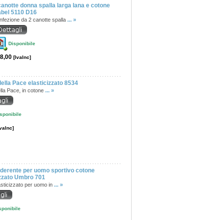
canotte donna spalla larga lana e cotone
abel 5110 D16
nfezione da 2 canotte spalla
... »
Disponibile
8,00
[IvaInc]
ella Pace elasticizzato 8534
lla Pace, in cotone
... »
sponibile
IvaInc]
derente per uomo sportivo cotone
izzato Umbro 701
sticizzato per uomo in
... »
sponibile