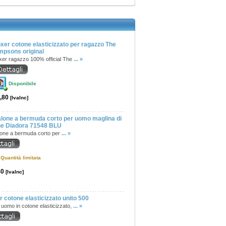
xer cotone elasticizzato per ragazzo The
mpsons original
xer ragazzo 100% official The
... »
Disponibile
,80
[IvaInc]
lone a bermuda corto per uomo maglina di
ne Diadora 71548 BLU
lone a bermuda corto per
... »
Quantità limitata
40
[IvaInc]
 cotone elasticizzato unito 500
uomo in cotone elasticizzato,
... »