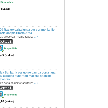
Disponibile
0
[IvaInc]
00 Rasato calza lunga per cerimonia filo
ozia doppio ritorto Arba
za prodotta in maglia rasata,
... »
Disponibile
,00
[IvaInc]
lza Sanitaria per uomo gamba corta lana
% elastico supersoft mai piu' segni nel
lpaccio
lza corta da uomo "sanitario"
... »
Disponibile
,10
[IvaInc]