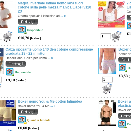
Maglia invernale intima uomo lana fuori
2 
cotone sulla pelle mezza manica Liabel 5110
Li
23
Co
Offerta speciale Liabel fino ad
... »
Disponibile
€1
€10,70
[IvaInc]
Calza riposante uomo 140 den cotone compressione
Boxer d
graduata 18 - 22 mmHg
Boxer de
Descrizione Calza per uomo
... »
Di
Disponibile
€3,53
[
€9,10
[IvaInc]
Boxer uomo You & Me cotton Intimidea
Boxer a
elastic
Boxer uomo You & Me
... »
Boxer ela
Quantità limitata
Di
€6,60
[IvaInc]