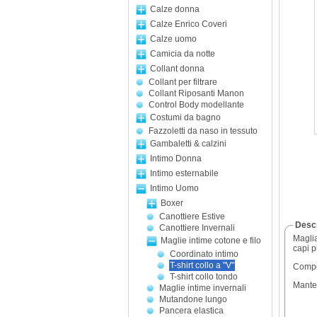
Calze donna
Calze Enrico Coveri
Calze uomo
Camicia da notte
Collant donna
Collant per filtrare
Collant Riposanti Manon
Control Body modellante
Costumi da bagno
Fazzoletti da naso in tessuto
Gambaletti & calzini
Intimo Donna
Intimo esternabile
Intimo Uomo
Boxer
Canottiere Estive
Descr
Canottiere Invernali
Maglia
Maglie intime cotone e filo
capi pi
Coordinato intimo
T-shirt collo a "V"
Compo
T-shirt collo tondo
Manter
Maglie intime invernali
Mutandone lungo
Pancera elastica