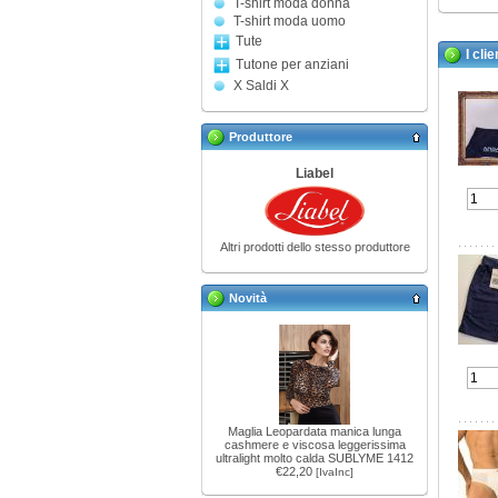
T-shirt moda donna
T-shirt moda uomo
Tute
I cli
Tutone per anziani
X Saldi X
Produttore
Liabel
Altri prodotti dello stesso produttore
Novità
Maglia Leopardata manica lunga
cashmere e viscosa leggerissima
ultralight molto calda SUBLYME 1412
€22,20
[IvaInc]