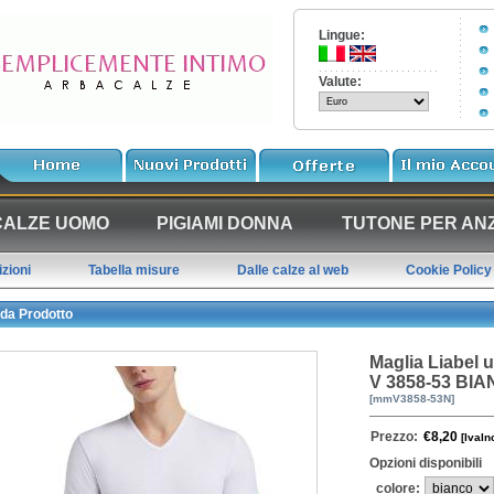
Lingue:
Valute:
CALZE UOMO
PIGIAMI DONNA
TUTONE PER ANZ
zioni
Tabella misure
Dalle calze al web
Cookie Policy
da Prodotto
Maglia Liabel 
V 3858-53 BI
[mmV3858-53N]
Prezzo:
€8,20
[IvaIn
Opzioni disponibili
colore: