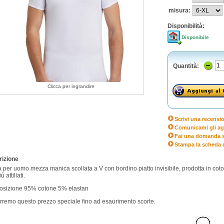
misura:
Disponibilità:
Disponibile
Quantità:
Clicca per ingrandire
Scrivi una recensi
Comunicami gli ag
Fai una domanda s
Stampa la scheda 
izione
 per uomo mezza manica scollata a V con bordino piatto invisibile, prodotta in coto
ù attillati.
sizione 95% cotone 5% elastan
remo questo prezzo speciale fino ad esaurimento scorte.