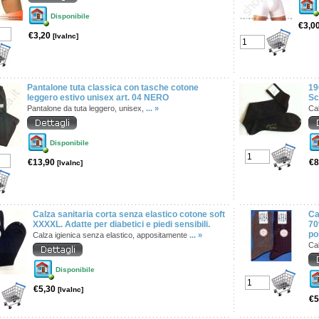
Disponibile
€3,0
€3,20
[IvaInc]
Pantalone tuta classica con tasche cotone
19
leggero estivo unisex art. 04 NERO
Sc
Pantalone da tuta leggero, unisex,
... »
Cal
Disponibile
€13,90
€8
[IvaInc]
Calza sanitaria corta senza elastico cotone soft
Ca
XXXXL. Adatte per diabetici e piedi sensibili.
70
po
Calza igienica senza elastico, appositamente
... »
Ca
Disponibile
€5,30
[IvaInc]
€5