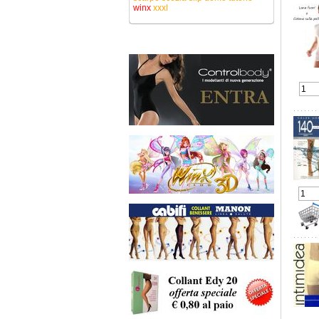
winx
xxxl