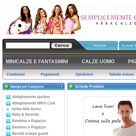
MINICALZE E FANTASMINI
CALZE UOMO
PI
Condizioni
Pagamenti
Spedizioni
Tabella misure
Scheda Prodotto
Naviga per Categorie
Abbigliamento sportivo
Abbigliamento WINX Club
Aertre Abiti donna
Baby & Neonato
Bambina e Ragazza
Bambino e Ragazzo
Berretti sciarpe guanti