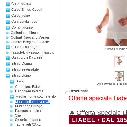
Calze donna
Calze Enrico Coveri
Calze uomo
Camicia da notte
Collant donna
Collant per filtrare
Collant Riposanti Manon
Control Body modellante
Costumi da bagno
Clicca per ingra
Fazzoletti da naso in tessuto
Gambaletti & calzini
Intimo Donna
Intimo esternabile
Intimo Uomo
Boxer
Altre immagini di ques
Canottiere Estive
Descrizione
Canottiere Invernali
Maglie intime cotone e filo
Offerta speciale Liab
Maglie intime invernali
Mutandone lungo
Pancera elastica
🔥 Offerta Speciale 
Slip
LIABEL • DAL 18
Smanicato uomo
Taglie forti XXXL