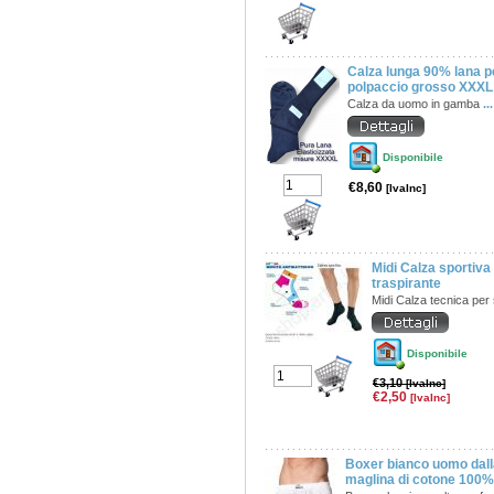
Calza lunga 90% lana p
polpaccio grosso XXXL
Calza da uomo in gamba
..
Disponibile
€8,60
[IvaInc]
Midi Calza sportiv
traspirante
Midi Calza tecnica per
Disponibile
€3,10
[IvaInc]
€2,50
[IvaInc]
Boxer bianco uomo dalla
maglina di cotone 100% 