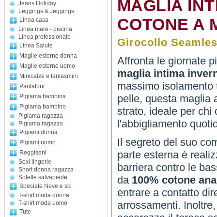
MAGLIA INT
Jeans Holiday
Leggings & Jeggings
COTONE A 
Linea casa
Linea mare - piscina
Linea professionale
Girocollo Seamles
Linea Salute
Maglie esterne donna
Affronta le giornate p
Maglie esterne uomo
maglia intima inver
Minicalze e fantasmini
massimo isolamento t
Pantaloni
pelle, questa maglia a
Pigiama bambina
Pigiama bambino
strato, ideale per chi
Pigiama ragazza
l'abbigliamento quoti
Pigiama ragazzo
Pigiami donna
Il segreto del suo com
Pigiami uomo
parte esterna è realiz
Reggiseni
Sexi lingerie
barriera contro le ba
Short donna ragazza
Solette salvapiede
da
100% cotone anal
Speciale Neve e sci
entrare a contatto dir
T-shirt moda donna
arrossamenti. Inoltre,
T-shirt moda uomo
Tute