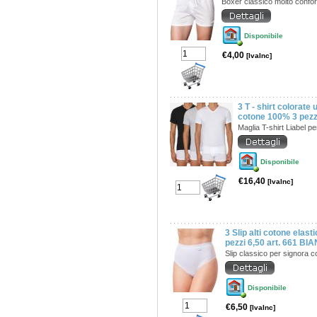
Boxer classico molto confo
Disponibile
€4,00
[IvaInc]
3 T - shirt colorate
cotone 100% 3 pez
Maglia T-shirt Liabel p
Disponibile
€16,40
[IvaInc]
3 Slip alti cotone elasti
pezzi 6,50 art. 661 BI
Slip classico per signora 
Disponibile
€6,50
[IvaInc]