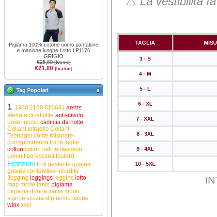
⚠️
La vestibilità 
TAGLIA
MIS
Pigiama 100% cotone uomo pantalone
e maniche lunghe Lotto LP1176
GRIGIO
3 - S
€25,80
[IvaInc]
€21,80
[IvaInc]
4 - M
5 - L
Tag Popolari
6 - XL
1
1360
2150
610641
aertre
alena
anticellulite
antiscivolo
7 - XXL
boxer uomo
camicia da notte
Collant infradito
Collant
8 - 3XL
Teenager
come misurare
corrispondenza tra le taglie
cotton
cotton belt
fantasmino
9 - 4XL
uomo
fluorescenti
foulard
Franzoni
fruit
gestante
guaina
10 - 5XL
guaina contenitiva
infradito
Jegging
leggings
leggins
lotto
IN
map
modellante
pigiama
pigiama donna
sailor moon
scarpe
scozia
slip uomo
tutone
winx
xxxl