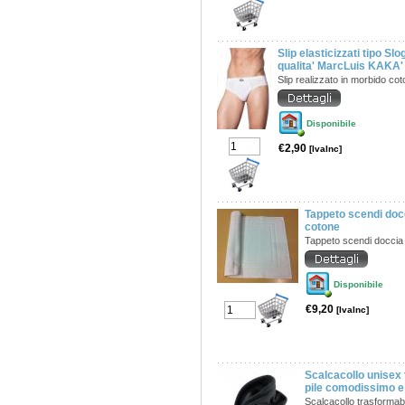
Slip elasticizzati tipo S
qualita' MarcLuis KAKA
Slip realizzato in morbido co
Disponibile
€2,90
[IvaInc]
Tappeto scendi doc
cotone
Tappeto scendi doccia
Disponibile
€9,20
[IvaInc]
Scalcacollo unisex 
pile comodissimo e
Scalcacollo trasformabi