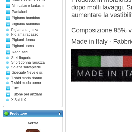
Minicalze e fantasmini
dopo molti lavaggi. S
Pantaloni
aumentare la vestibili
Pigiama bambina
Pigiama bambino
Composizione 95% vi
Pigiama ragazza
Pigiama ragazzo
Pigiami donna
Made in Italy - Fabbri
Pigiami uomo
Reggiseni
Sexi lingerie
Short donna ragazza
Solette salvapiede
Speciale Neve e sci
T-shirt moda donna
T-shirt moda uomo
Tute
Tutone per anziani
X Saldi X
Produttore
Aertre