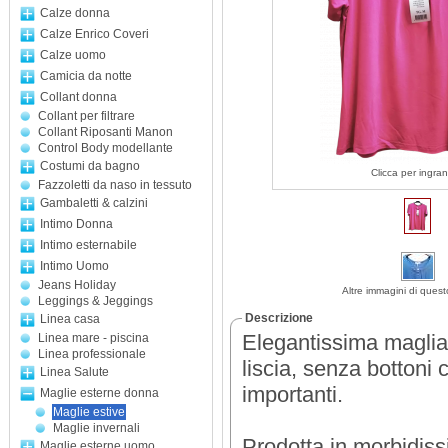
Calze donna
Calze Enrico Coveri
Calze uomo
Camicia da notte
Collant donna
Collant per filtrare
Collant Riposanti Manon
Control Body modellante
Costumi da bagno
Clicca per ingran
Fazzoletti da naso in tessuto
Gambaletti & calzini
Intimo Donna
Intimo esternabile
Intimo Uomo
Jeans Holiday
Altre immagini di quest
Leggings & Jeggings
Descrizione
Linea casa
Elegantissima maglia
Linea mare - piscina
Linea professionale
liscia, senza bottoni
Linea Salute
importanti.
Maglie esterne donna
Maglie estive
Maglie invernali
Prodotta in morbidiss
Maglie esterne uomo