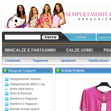
MINICALZE E FANTASMINI
CALZE UOMO
PIG
Condizioni
Pagamenti
Spedizioni
Tabella misure
Scheda Prodotto
Naviga per Categorie
Abbigliamento sportivo
Abbigliamento WINX Club
Aertre Abiti donna
Baby & Neonato
Bambina e Ragazza
Bambino e Ragazzo
Berretti sciarpe guanti