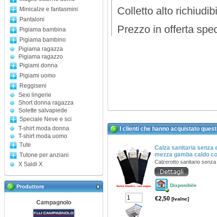
Colletto alto richiudibi
Minicalze e fantasmini
Pantaloni
Prezzo in offerta spe
Pigiama bambina
Pigiama bambino
Pigiama ragazza
Pigiama ragazzo
Pigiami donna
Pigiami uomo
Reggiseni
Sexi lingerie
Short donna ragazza
Solette salvapiede
Speciale Neve e sci
T-shirt moda donna
I clienti che hanno acquistato ques
T-shirt moda uomo
Tute
Calza sanitaria senza 
mezza gamba caldo cot
Tutone per anziani
Calzerotto sanitario senza
X Saldi X
Disponibile
Produttore
€2,50
[IvaInc]
Campagnolo