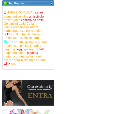
Tag Popolari
1
1360
2150
610641
aertre
alena
anticellulite
antiscivolo
boxer uomo
camicia da notte
Collant infradito
Collant
Teenager
come misurare
corrispondenza tra le taglie
cotton
cotton belt
fantasmino
uomo
fluorescenti
foulard
Franzoni
fruit
gestante
guaina
guaina contenitiva
infradito
Jegging
leggings
leggins
lotto
map
modellante
pigiama
pigiama donna
sailor moon
scarpe
scozia
slip uomo
tutone
winx
xxxl