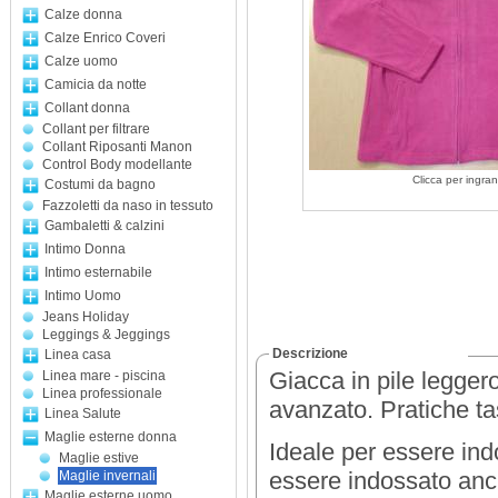
Calze donna
Calze Enrico Coveri
Calze uomo
Camicia da notte
Collant donna
Collant per filtrare
Collant Riposanti Manon
Control Body modellante
Clicca per ingran
Costumi da bagno
Fazzoletti da naso in tessuto
Gambaletti & calzini
Intimo Donna
Intimo esternabile
Intimo Uomo
Jeans Holiday
Leggings & Jeggings
Descrizione
Linea casa
Giacca in pile legger
Linea mare - piscina
Linea professionale
avanzato. Pratiche ta
Linea Salute
Maglie esterne donna
Ideale per essere indo
Maglie estive
essere indossato anch
Maglie invernali
Maglie esterne uomo