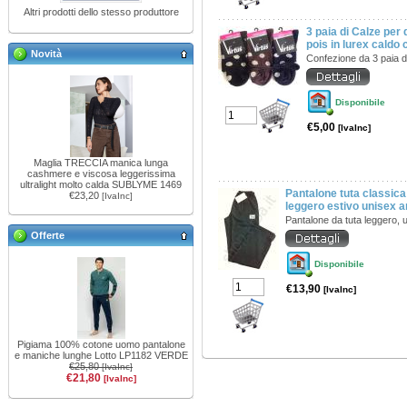
Altri prodotti dello stesso produttore
3 paia di Calze per
pois in lurex caldo
Novità
Confezione da 3 paia d
Disponibile
€5,00
[IvaInc]
Maglia TRECCIA manica lunga
cashmere e viscosa leggerissima
ultralight molto calda SUBLYME 1469
Pantalone tuta classic
€23,20
[IvaInc]
leggero estivo unisex 
Pantalone da tuta leggero, 
Offerte
Disponibile
€13,90
[IvaInc]
Pigiama 100% cotone uomo pantalone
e maniche lunghe Lotto LP1182 VERDE
€25,80
[IvaInc]
€21,80
[IvaInc]