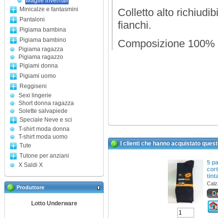
Maglie invernali
Minicalze e fantasmini
Colletto alto richiudi
Pantaloni
fianchi.
Pigiama bambina
Pigiama bambino
Composizione 100% p
Pigiama ragazza
Pigiama ragazzo
Pigiami donna
Pigiami uomo
Reggiseni
Sexi lingerie
Short donna ragazza
Solette salvapiede
Speciale Neve e sci
T-shirt moda donna
T-shirt moda uomo
I clienti che hanno acquistato ques
Tute
Tutone per anziani
5 p
X Saldi X
cort
tint
Calz
Produttore
Lotto Underware