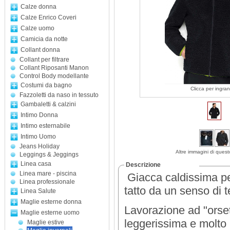
Calze donna
Calze Enrico Coveri
Calze uomo
Camicia da notte
Collant donna
Collant per filtrare
Collant Riposanti Manon
Control Body modellante
Costumi da bagno
Clicca per ingran
Fazzoletti da naso in tessuto
Gambaletti & calzini
Intimo Donna
Intimo esternabile
Intimo Uomo
Jeans Holiday
Altre immagini di quest
Leggings & Jeggings
Linea casa
Descrizione
Linea mare - piscina
Giacca caldissima per
Linea professionale
tatto da un senso di t
Linea Salute
Maglie esterne donna
Lavorazione ad "orset
Maglie esterne uomo
leggerissima e molto 
Maglie estive