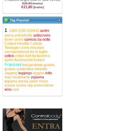
€25,80
[IvaInc]
€21,80
[IvaInc]
Tag Popolari
1
1360
2150
610641
aertre
alena
anticellulite
antiscivolo
boxer uomo
camicia da notte
Collant infradito
Collant
Teenager
come misurare
corrispondenza tra le taglie
cotton
cotton belt
fantasmino
uomo
fluorescenti
foulard
Franzoni
fruit
gestante
guaina
guaina contenitiva
infradito
Jegging
leggings
leggins
lotto
map
modellante
pigiama
pigiama donna
sailor moon
scarpe
scozia
slip uomo
tutone
winx
xxxl