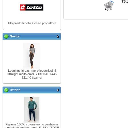
€6,
Altri prodotti dello stesso produttore
Novità
Leggings in cashmere leggerissimi
ultralight molto caldi SUBLYME 1445
€21,40
[IvaInc]
Offerte
Pigiama 100% cotone uomo pantalone
e maniche lunghe Lotto LP1182 VERDE