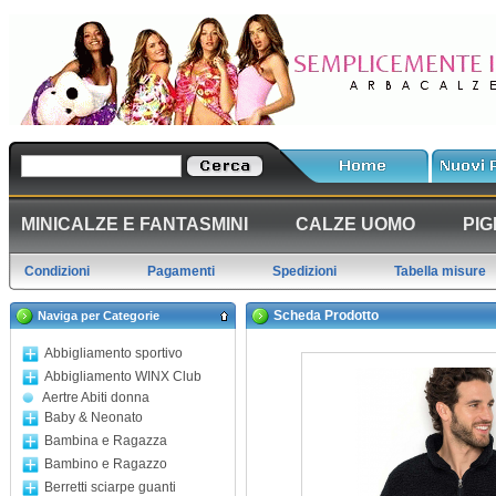
MINICALZE E FANTASMINI
CALZE UOMO
PIG
Condizioni
Pagamenti
Spedizioni
Tabella misure
Scheda Prodotto
Naviga per Categorie
Abbigliamento sportivo
Abbigliamento WINX Club
Aertre Abiti donna
Baby & Neonato
Bambina e Ragazza
Bambino e Ragazzo
Berretti sciarpe guanti