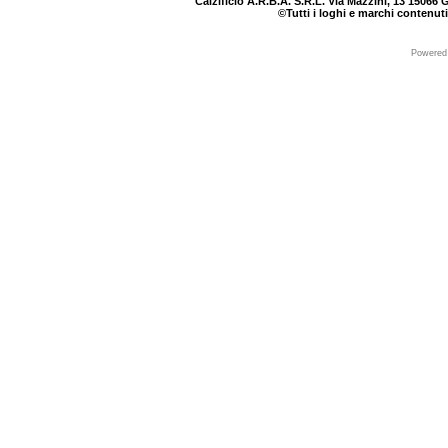
Calzificio A.R.B.A. S.R.L. Via Mazzini, 13 15066 G
©Tutti i loghi e marchi contenuti
Powered