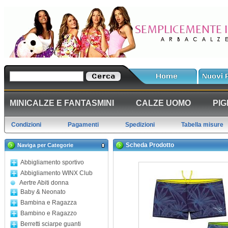
MINICALZE E FANTASMINI
CALZE UOMO
PIG
Condizioni
Pagamenti
Spedizioni
Tabella misure
Scheda Prodotto
Naviga per Categorie
Abbigliamento sportivo
Abbigliamento WINX Club
Aertre Abiti donna
Baby & Neonato
Bambina e Ragazza
Bambino e Ragazzo
Berretti sciarpe guanti