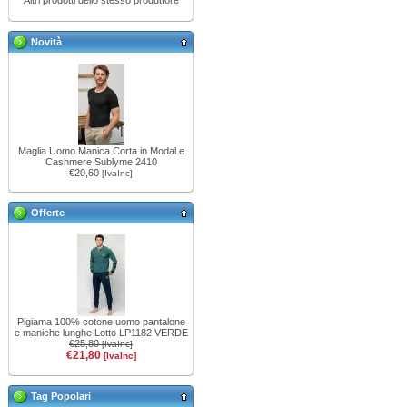
Altri prodotti dello stesso produttore
Novità
Maglia Uomo Manica Corta in Modal e
Cashmere Sublyme 2410
€20,60
[IvaInc]
Offerte
Pigiama 100% cotone uomo pantalone
e maniche lunghe Lotto LP1182 VERDE
€25,80
[IvaInc]
€21,80
[IvaInc]
Tag Popolari