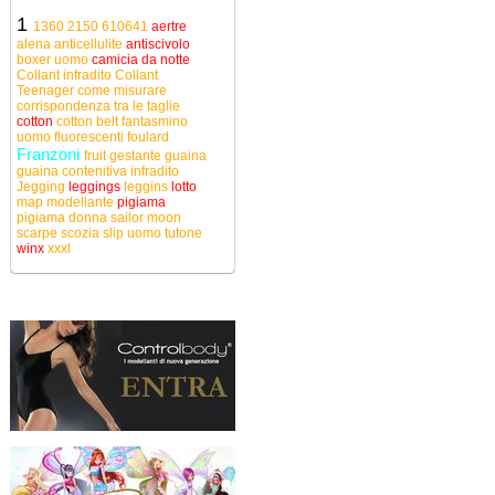
1
1360
2150
610641
aertre
alena
anticellulite
antiscivolo
boxer uomo
camicia da notte
Collant infradito
Collant
Teenager
come misurare
corrispondenza tra le taglie
cotton
cotton belt
fantasmino
uomo
fluorescenti
foulard
Franzoni
fruit
gestante
guaina
guaina contenitiva
infradito
Jegging
leggings
leggins
lotto
map
modellante
pigiama
pigiama donna
sailor moon
scarpe
scozia
slip uomo
tutone
winx
xxxl