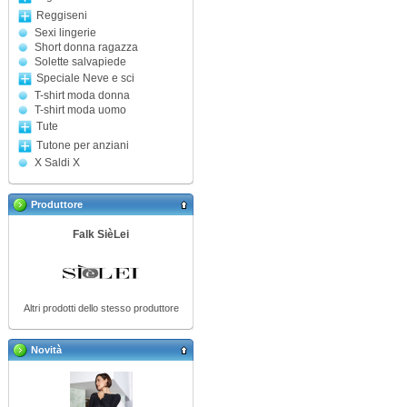
Reggiseni
Sexi lingerie
Short donna ragazza
Solette salvapiede
Speciale Neve e sci
T-shirt moda donna
T-shirt moda uomo
Tute
Tutone per anziani
X Saldi X
Produttore
Falk SièLei
Altri prodotti dello stesso produttore
Novità