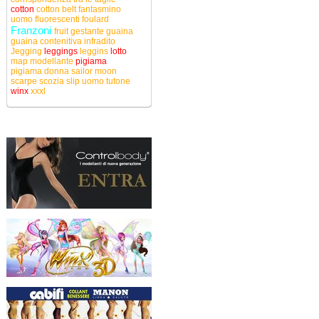
cotton
cotton belt
fantasmino
uomo
fluorescenti
foulard
Franzoni
fruit
gestante
guaina
guaina contenitiva
infradito
Jegging
leggings
leggins
lotto
map
modellante
pigiama
pigiama donna
sailor moon
scarpe
scozia
slip uomo
tutone
winx
xxxl