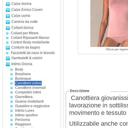
Calze donna
Calze Enrico Coveri
Calze uomo
Camicia da notte
Collant donna
Collant per filtrare
Collant Riposanti Manon
Control Body modellante
Costumi da bagno
Clicca per ingran
Fazzoletti da naso in tessuto
Gambaletti & calzini
Intimo Donna
Body
Brasiliane
Burlesque
Canottiere estive
Canottiere invernali
Descrizione
Completini intimi
Canottiera giovanissi
Giarrettiera
Guaine modellanti
lavorazione in sottilis
Guepière e reggicalze
Intimo Lurex
movimento e tessuto 
Intimo sportivo
Perizoma
Utilizzabile anche co
Reggiseni