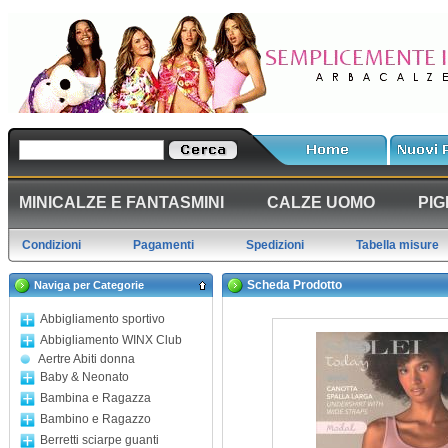
MINICALZE E FANTASMINI
CALZE UOMO
PIG
Condizioni
Pagamenti
Spedizioni
Tabella misure
Scheda Prodotto
Naviga per Categorie
Abbigliamento sportivo
Abbigliamento WINX Club
Aertre Abiti donna
Baby & Neonato
Bambina e Ragazza
Bambino e Ragazzo
Berretti sciarpe guanti