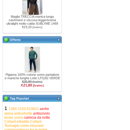
Maglia TRECCIA manica lunga
cashmere e viscosa leggerissima
ultralight molto calda SUBLYME 1469
€23,20
[IvaInc]
Offerte
Pigiama 100% cotone uomo pantalone
e maniche lunghe Lotto LP1182 VERDE
€25,80
[IvaInc]
€21,80
[IvaInc]
Tag Popolari
1
1360
2150
610641
aertre
alena
anticellulite
antiscivolo
boxer uomo
camicia da notte
Collant infradito
Collant
Teenager
come misurare
corrispondenza tra le taglie