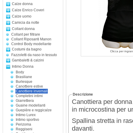
Calze donna
Calze Enrico Coveri
Calze uomo
Camicia da notte
Collant donna
Collant per filtrare
Collant Riposanti Manon
Control Body modellante
Costumi da bagno
Clicca per ingran
Fazzoletti da naso in tessuto
Gambaletti & calzini
Intimo Donna
Body
Brasiliane
Burlesque
Canottiere estive
Canottiere invernali
Descrizione
Completini intimi
Canottiera per donna 
Giarrettiera
Guaine modellanti
in microcostina per una
Guepière e reggicalze
Intimo Lurex
Spallina stretta in r
Intimo sportivo
Perizoma
davanti.
Reggiseni