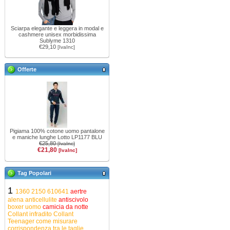
Sciarpa elegante e leggera in modal e
cashmere unisex morbidissima
Sublyme 1310
€29,10
[IvaInc]
Offerte
Pigiama 100% cotone uomo pantalone
e maniche lunghe Lotto LP1177 BLU
€25,80
[IvaInc]
€21,80
[IvaInc]
Tag Popolari
1
1360
2150
610641
aertre
alena
anticellulite
antiscivolo
boxer uomo
camicia da notte
Collant infradito
Collant
Teenager
come misurare
corrispondenza tra le taglie