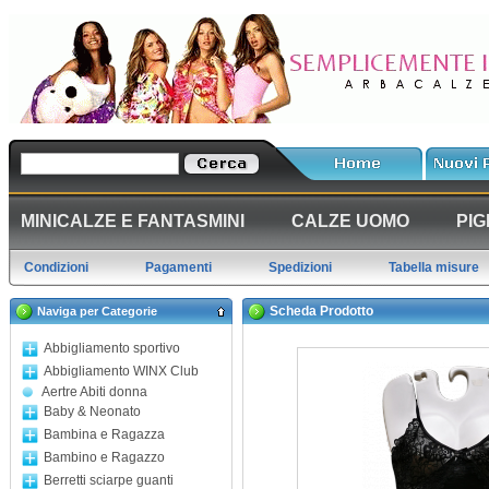
MINICALZE E FANTASMINI
CALZE UOMO
PIG
Condizioni
Pagamenti
Spedizioni
Tabella misure
Scheda Prodotto
Naviga per Categorie
Abbigliamento sportivo
Abbigliamento WINX Club
Aertre Abiti donna
Baby & Neonato
Bambina e Ragazza
Bambino e Ragazzo
Berretti sciarpe guanti