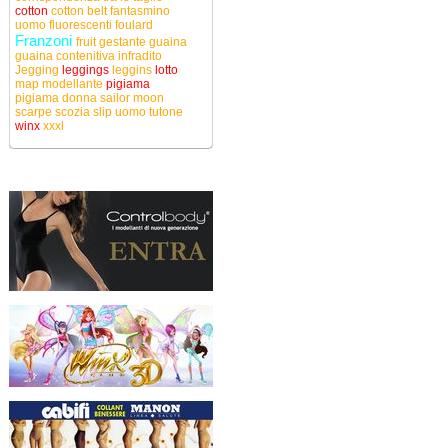
cotton
cotton belt
fantasmino
uomo
fluorescenti
foulard
Franzoni
fruit
gestante
guaina
guaina contenitiva
infradito
Jegging
leggings
leggins
lotto
map
modellante
pigiama
pigiama donna
sailor moon
scarpe
scozia
slip uomo
tutone
winx
xxxl