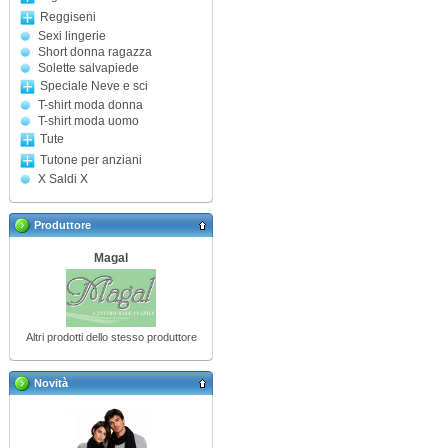
Reggiseni
Sexi lingerie
Short donna ragazza
Solette salvapiede
Speciale Neve e sci
T-shirt moda donna
T-shirt moda uomo
Tute
Tutone per anziani
X Saldi X
Produttore
Magal
Altri prodotti dello stesso produttore
Novità