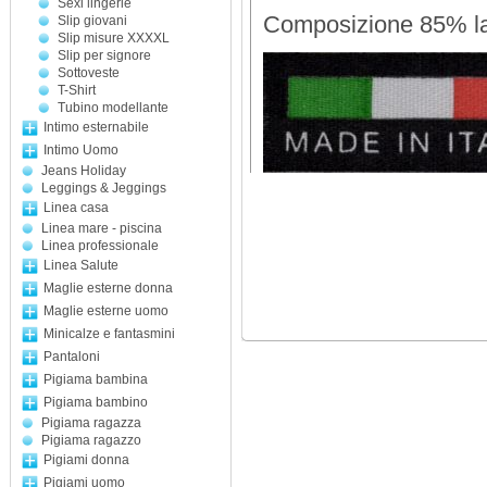
Sexi lingerie
Composizione 85% la
Slip giovani
Slip misure XXXXL
Slip per signore
Sottoveste
T-Shirt
Tubino modellante
Intimo esternabile
Intimo Uomo
Jeans Holiday
Leggings & Jeggings
Linea casa
Linea mare - piscina
Linea professionale
Linea Salute
Maglie esterne donna
Maglie esterne uomo
Minicalze e fantasmini
Pantaloni
Pigiama bambina
Pigiama bambino
Pigiama ragazza
Pigiama ragazzo
Pigiami donna
Pigiami uomo