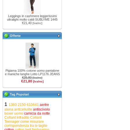
Leggings in cashmere leggerissimi
ultralight molto caldi SUBLYME 1445
€21,40
[IvaInc]
Offerte
Pigiama 100% cotone uomo pantalone
e maniche lunghe Lotto LP1176 JEANS
€25,80
[IvaInc]
€21,80
[IvaInc]
Tag Popolari
1
1360
2150
610641
aertre
alena
anticellulite
antiscivolo
boxer uomo
camicia da notte
Collant infradito
Collant
Teenager
come misurare
corrispondenza tra le taglie
cotton
cotton belt
fantasmino