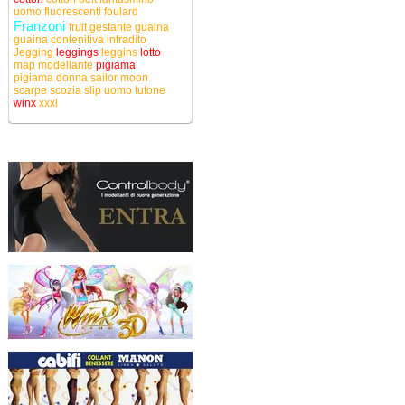
uomo
fluorescenti
foulard
Franzoni
fruit
gestante
guaina
guaina contenitiva
infradito
Jegging
leggings
leggins
lotto
map
modellante
pigiama
pigiama donna
sailor moon
scarpe
scozia
slip uomo
tutone
winx
xxxl