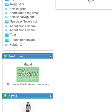
Reggiseni
Sexi lingerie
Short donna ragazza
Solette salvapiede
Speciale Neve e sci
T-shirt moda donna
T-shirt moda uomo
Tute
Tutone per anziani
X Saldi X
Produttore
Magal
Altri prodotti dello stesso produttore
Novità