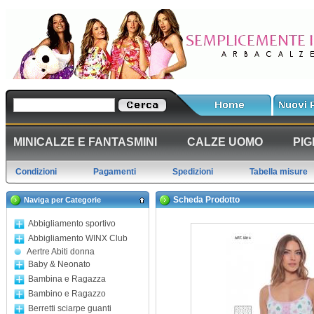
MINICALZE E FANTASMINI
CALZE UOMO
PIG
Condizioni
Pagamenti
Spedizioni
Tabella misure
Scheda Prodotto
Naviga per Categorie
Abbigliamento sportivo
Abbigliamento WINX Club
Aertre Abiti donna
Baby & Neonato
Bambina e Ragazza
Bambino e Ragazzo
Berretti sciarpe guanti