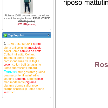
riposo mattutin
Pigiama 100% cotone uomo pantalone
e maniche lunghe Lotto LP1182 VERDE
€25,80
[IvaInc]
€21,80
[IvaInc]
Tag Popolari
1
1360
2150
610641
aertre
alena
anticellulite
antiscivolo
boxer uomo
camicia da notte
Collant infradito
Collant
Teenager
come misurare
corrispondenza tra le taglie
Ros
cotton
cotton belt
fantasmino
uomo
fluorescenti
foulard
Franzoni
fruit
gestante
guaina
guaina contenitiva
infradito
Jegging
leggings
leggins
lotto
map
modellante
pigiama
pigiama donna
sailor moon
scarpe
scozia
slip uomo
tutone
winx
xxxl