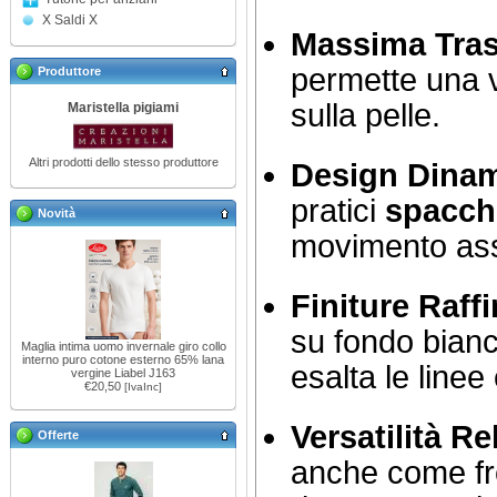
X Saldi X
Massima Trasp
permette una v
Produttore
sulla pelle.
Maristella pigiami
Altri prodotti dello stesso produttore
Design Dinam
pratici
spacche
Novità
movimento ass
Finiture Raffi
su fondo bianc
Maglia intima uomo invernale giro collo
interno puro cotone esterno 65% lana
esalta le linee
vergine Liabel J163
€20,50
[IvaInc]
Versatilità Re
Offerte
anche come fr