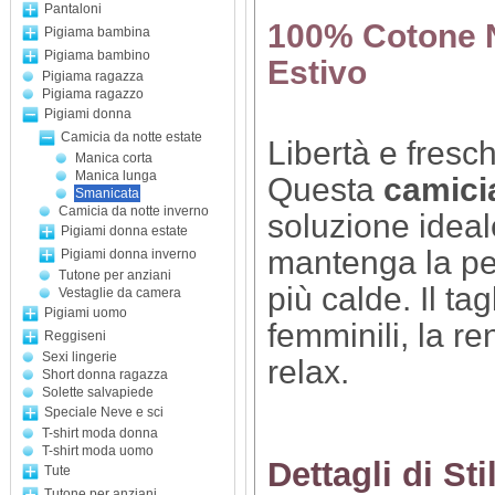
Pantaloni
100% Cotone Na
Pigiama bambina
Pigiama bambino
Estivo
Pigiama ragazza
Pigiama ragazzo
Pigiami donna
Camicia da notte estate
Libertà e fresch
Manica corta
Manica lunga
Questa
camici
Smanicata
Camicia da notte inverno
soluzione ideal
Pigiami donna estate
mantenga la pe
Pigiami donna inverno
Tutone per anziani
più calde. Il ta
Vestaglie da camera
Pigiami uomo
femminili, la r
Reggiseni
Sexi lingerie
relax.
Short donna ragazza
Solette salvapiede
Speciale Neve e sci
T-shirt moda donna
T-shirt moda uomo
Dettagli di St
Tute
Tutone per anziani