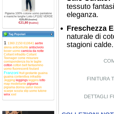
tessuto fantasi
eleganza.
Pigiama 100% cotone uomo pantalone
e maniche lunghe Lotto LP1182 VERDE
€25,80
[IvaInc]
€21,80
[IvaInc]
Freschezza E
naturale di cot
Tag Popolari
1
stagioni calde.
1360
2150
610641
aertre
alena
anticellulite
antiscivolo
boxer uomo
camicia da notte
Collant infradito
Collant
Teenager
come misurare
COM
corrispondenza tra le taglie
cotton
cotton belt
fantasmino
uomo
fluorescenti
foulard
Franzoni
fruit
gestante
guaina
guaina contenitiva
infradito
FINITURA 
Jegging
leggings
leggins
lotto
map
modellante
pigiama
pigiama donna
sailor moon
scarpe
scozia
slip uomo
tutone
winx
xxxl
DETTAGLI F