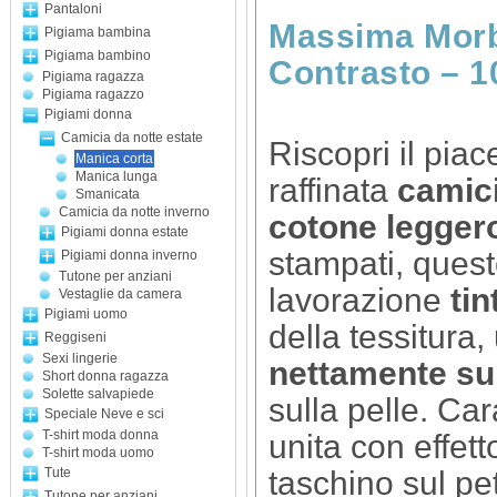
Pantaloni
Massima Morbi
Pigiama bambina
Pigiama bambino
Contrasto – 
Pigiama ragazza
Pigiama ragazzo
Pigiami donna
Camicia da notte estate
Riscopri il pia
Manica corta
Manica lunga
raffinata
camici
Smanicata
Camicia da notte inverno
cotone legger
Pigiami donna estate
stampati, quest
Pigiami donna inverno
Tutone per anziani
lavorazione
tin
Vestaglie da camera
Pigiami uomo
della tessitura
Reggiseni
Sexi lingerie
nettamente supe
Short donna ragazza
Solette salvapiede
sulla pelle. Ca
Speciale Neve e sci
T-shirt moda donna
unita con effett
T-shirt moda uomo
taschino sul pet
Tute
Tutone per anziani