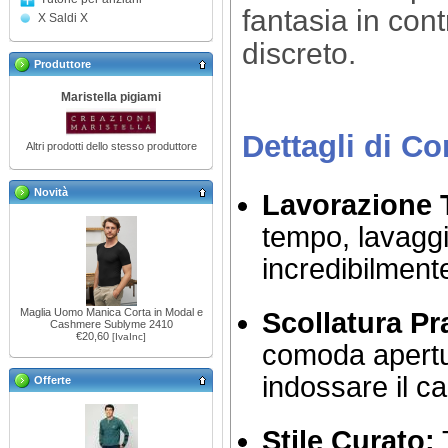
fantasia in con
X Saldi X
discreto.
Produttore
Maristella pigiami
Dettagli di Co
Altri prodotti dello stesso produttore
Novità
Lavorazione T
tempo, lavaggi
incredibilmente
Maglia Uomo Manica Corta in Modal e
Scollatura Pr
Cashmere Sublyme 2410
€20,60
[IvaInc]
comoda apertur
indossare il c
Offerte
Stile Curato:
T