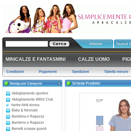
MINICALZE E FANTASMINI
CALZE UOMO
PIG
Condizioni
Pagamenti
Spedizioni
Tabella misure
Scheda Prodotto
Naviga per Categorie
Abbigliamento sportivo
Abbigliamento WINX Club
Aertre Abiti donna
Baby & Neonato
Bambina e Ragazza
Bambino e Ragazzo
Berretti sciarpe guanti