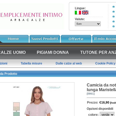
Lingue:
Valute:
CALZE UOMO
PIGIAMI DONNA
TUTONE PER ANZ
zioni
Tabella misure
Dalle calze al web
Cookie Policy
da Prodotto
Camicia da no
lunga Mariste
[5861]
Prezzo:
€16,90
[IvaI
Opzioni disponibili
colore: