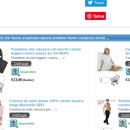
Salva
enti che hanno acquistato questo prodotto hanno comprato anche ...
Pantalone tuta classica con tasche cotone
Ca
leggero estivo unisex art. 04 NERO
fa
Pantalone da tuta leggero, unisex,
... »
Cam
Disponibile
€13,90
€1
[IvaInc]
Camicia da notte donna 100% cotone manica
Pantalo
lunga Maristella 5853
cotone 
Camicia da notte classica per
... »
Pantalon
Disponibile
D