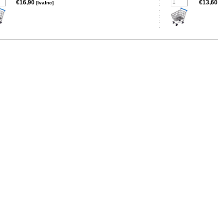
€16,90
€13,6
[IvaInc]