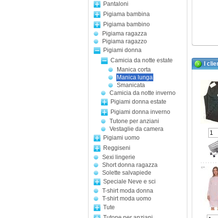
Pantaloni
Pigiama bambina
Pigiama bambino
Pigiama ragazza
Pigiama ragazzo
Pigiami donna
Camicia da notte estate
I cli
Manica corta
Manica lunga
Smanicata
Camicia da notte inverno
Pigiami donna estate
Pigiami donna inverno
Tutone per anziani
Vestaglie da camera
Pigiami uomo
Reggiseni
Sexi lingerie
Short donna ragazza
Solette salvapiede
Speciale Neve e sci
T-shirt moda donna
T-shirt moda uomo
Tute
Tutone per anziani