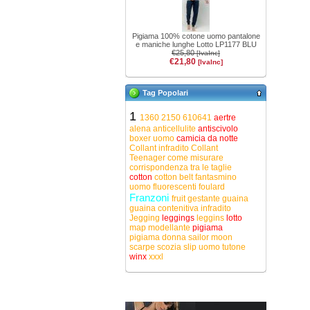
Pigiama 100% cotone uomo pantalone
e maniche lunghe Lotto LP1177 BLU
€25,80
[IvaInc]
€21,80
[IvaInc]
Tag Popolari
1
1360
2150
610641
aertre
alena
anticellulite
antiscivolo
boxer uomo
camicia da notte
Collant infradito
Collant
Teenager
come misurare
corrispondenza tra le taglie
cotton
cotton belt
fantasmino
uomo
fluorescenti
foulard
Franzoni
fruit
gestante
guaina
guaina contenitiva
infradito
Jegging
leggings
leggins
lotto
map
modellante
pigiama
pigiama donna
sailor moon
scarpe
scozia
slip uomo
tutone
winx
xxxl