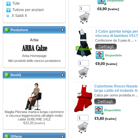
Disponibile
Tute
€6,90
[IvaInc]
Tutone per anziani
X Saldi X
Produttore
3 Calze gamba lunga pe
viscosa di bamboo V51
Arba
Confezione da 3 paia di
... »
Disponibile
Arba Homepage
Altri prodotti dello stesso produttore
€9,00
[IvaInc]
Novità
Calzettone Rosso Natale
larga caldo ed isolante 
Calza per uomo prodotta in
..
Disponibile
Maglia Pitonata manica lunga cashmere
e viscosa leggerissima ultralight molto
€5,80
[IvaInc]
calda SUBLYME 1412
€22,20
[IvaInc]
Offerte