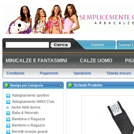
MINICALZE E FANTASMINI
CALZE UOMO
PIG
Condizioni
Pagamenti
Spedizioni
Tabella misure
Scheda Prodotto
Naviga per Categorie
Abbigliamento sportivo
Abbigliamento WINX Club
Aertre Abiti donna
Baby & Neonato
Bambina e Ragazza
Bambino e Ragazzo
Berretti sciarpe guanti