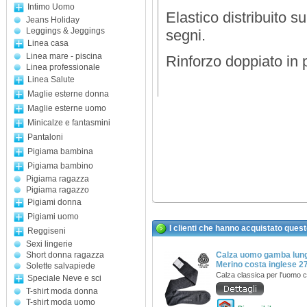
Intimo Uomo
Elastico distribuito s
Jeans Holiday
Leggings & Jeggings
segni.
Linea casa
Linea mare - piscina
Rinforzo doppiato in 
Linea professionale
Linea Salute
Maglie esterne donna
Maglie esterne uomo
Minicalze e fantasmini
Pantaloni
Pigiama bambina
Pigiama bambino
Pigiama ragazza
Pigiama ragazzo
Pigiami donna
Pigiami uomo
I clienti che hanno acquistato ques
Reggiseni
Sexi lingerie
Short donna ragazza
Calza uomo gamba lung
Merino costa inglese 2
Solette salvapiede
Calza classica per l'uomo 
Speciale Neve e sci
T-shirt moda donna
T-shirt moda uomo