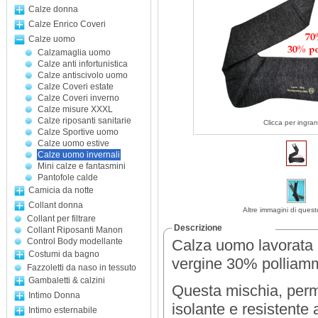
Calze donna
Calze Enrico Coveri
Calze uomo
Calzamaglia uomo
Calze anti infortunistica
Calze antiscivolo uomo
Calze Coveri estate
Calze Coveri inverno
Calze misure XXXL
Calze riposanti sanitarie
Clicca per ingran
Calze Sportive uomo
Calze uomo estive
Calze uomo invernali
Mini calze e fantasmini
Pantofole calde
Camicia da notte
Collant donna
Altre immagini di quest
Collant per filtrare
Descrizione
Collant Riposanti Manon
Control Body modellante
Calza uomo lavorata i
Costumi da bagno
vergine 30% polliam
Fazzoletti da naso in tessuto
Gambaletti & calzini
Questa mischia, perm
Intimo Donna
isolante e resistente 
Intimo esternabile