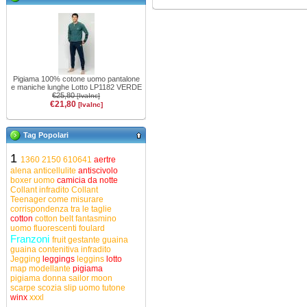
Pigiama 100% cotone uomo pantalone
e maniche lunghe Lotto LP1182 VERDE
€25,80
[IvaInc]
€21,80
[IvaInc]
Tag Popolari
1
1360
2150
610641
aertre
alena
anticellulite
antiscivolo
boxer uomo
camicia da notte
Collant infradito
Collant
Teenager
come misurare
corrispondenza tra le taglie
cotton
cotton belt
fantasmino
uomo
fluorescenti
foulard
Franzoni
fruit
gestante
guaina
guaina contenitiva
infradito
Jegging
leggings
leggins
lotto
map
modellante
pigiama
pigiama donna
sailor moon
scarpe
scozia
slip uomo
tutone
winx
xxxl