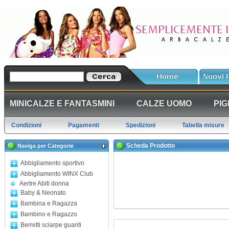
MINICALZE E FANTASMINI
CALZE UOMO
PIG
Condizioni
Pagamenti
Spedizioni
Tabella misure
Scheda Prodotto
Naviga per Categorie
Abbigliamento sportivo
Abbigliamento WINX Club
Aertre Abiti donna
Baby & Neonato
Bambina e Ragazza
Bambino e Ragazzo
Berretti sciarpe guanti