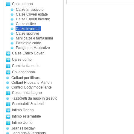
Calze donna
Calze antiscivolo
Calze Coveri estate
Calze Coveri inverno
Calze estive
Calze invernali
Calze sportive
Mini calze e fantasmini
Pantofole calde
Parigine e Maxicalze
Calze Enrico Coveri
Calze uomo
Camicia da notte
Collant donna
Collant per filtrare
Collant Riposanti Manon
Control Body modellante
Costumi da bagno
Fazzoletti da naso in tessuto
Gambaletti & calzini
Intimo Donna
Intimo esternabile
Intimo Uomo
Jeans Holiday
Leggings & Jeggings