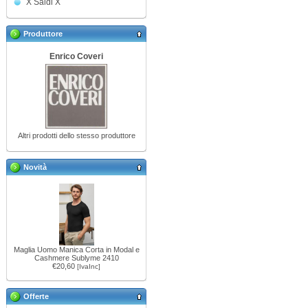
X Saldi X
Produttore
Enrico Coveri
Altri prodotti dello stesso produttore
Novità
Maglia Uomo Manica Corta in Modal e
Cashmere Sublyme 2410
€20,60
[IvaInc]
Offerte