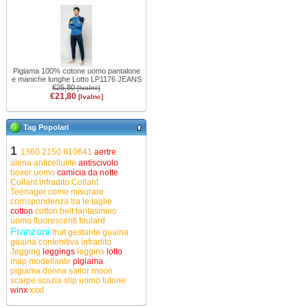
Pigiama 100% cotone uomo pantalone
e maniche lunghe Lotto LP1176 JEANS
€25,80
[IvaInc]
€21,80
[IvaInc]
Tag Popolari
1
1360
2150
610641
aertre
alena
anticellulite
antiscivolo
boxer uomo
camicia da notte
Collant infradito
Collant
Teenager
come misurare
corrispondenza tra le taglie
cotton
cotton belt
fantasmino
uomo
fluorescenti
foulard
Franzoni
fruit
gestante
guaina
guaina contenitiva
infradito
Jegging
leggings
leggins
lotto
map
modellante
pigiama
pigiama donna
sailor moon
scarpe
scozia
slip uomo
tutone
winx
xxxl