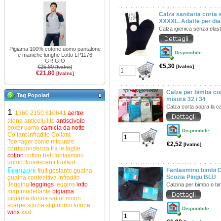
Calza sanitaria corta 
XXXXL. Adatte per diabe
Calza igienica senza elas
Pigiama 100% cotone uomo pantalone
Disponibile
e maniche lunghe Lotto LP1176
GRIGIO
€5,30
€25,80
[IvaInc]
[IvaInc]
€21,80
[IvaInc]
Calza per bimba co
Tag Popolari
misura 32 / 34
Calza corta sopra la c
1
1360
2150
610641
aertre
alena
anticellulite
antiscivolo
boxer uomo
camicia da notte
Disponibile
Collant infradito
Collant
Teenager
come misurare
€2,52
[IvaInc]
corrispondenza tra le taglie
cotton
cotton belt
fantasmino
uomo
fluorescenti
foulard
Franzoni
Fantasmino bimbi Co
fruit
gestante
guaina
Scozia Pingu BLU
guaina contenitiva
infradito
Jegging
leggings
leggins
lotto
Calzina per bimbo o b
map
modellante
pigiama
pigiama donna
sailor moon
scarpe
scozia
slip uomo
tutone
Disponibile
winx
xxxl