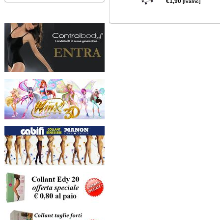
€1,90
[IvaInc]