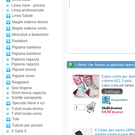
Linea mare - piscina
Linea professionale
Linea Salute
Maglie esterne donna
Maglie esterne uomo
Minicalze e fantasmini
Pantaloni
Pigiama bambina
Pigiama bambino
Pigiama ragazza
Pigiama ragazzo
I clienti che hanno acquistato ques
Pigiami donna
Pigiami uomo
Calza corta per bi
cotone 621 3 paia
Reggiseni
Calza corta per bimba
Sexi lingerie
Short donna ragazza
Solette salvapiede
Disponibile
Speciale Neve e sci
€5,50
[IvaInc]
T-shirt moda donna
€4,50
[IvaInc]
T-shirt moda uomo
Tute
Tutone per anziani
6 Calze per uomo 100% 
X Saldi X
gamba lunga 6 paia Mis