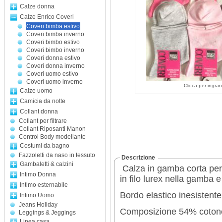
Calze donna
Calze Enrico Coveri
Coveri bimba estivo
Coveri bimba inverno
Coveri bimbo estivo
Coveri bimbo inverno
Coveri donna estivo
Coveri donna inverno
Coveri uomo estivo
Coveri uomo inverno
Clicca per ingran
Calze uomo
Camicia da notte
Collant donna
Collant per filtrare
Collant Riposanti Manon
Control Body modellante
Costumi da bagno
Fazzoletti da naso in tessuto
Descrizione
Gambaletti & calzini
Calza in gamba corta per 
Intimo Donna
in filo lurex nella gamba e
Intimo esternabile
Bordo elastico inesistente 
Intimo Uomo
Jeans Holiday
Composizione 54% cotone
Leggings & Jeggings
Linea casa