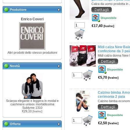
Calza da uomo prodotta in
Produttore
Disponibile
Enrico Coveri
€17,40
[IvaInc]
Midi calza New Ba
confezione da 3 pai
Altri prodotti dello stesso produttore
Midi calza donna New
Novità
Disponibile
€5,70
[IvaInc]
Calzino bimba Amor
cerimonia 2 paia
Sciarpa elegante e leggera in modal e
Calzino bimba econom
cashmere unisex morbidissima
Sublyme 1310
€29,10
[IvaInc]
Disponibile
€2,50
[IvaInc]
Offerte