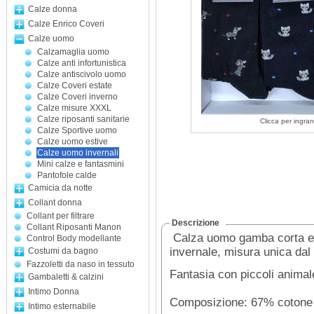
Calze donna
Calze Enrico Coveri
Calze uomo
Calzamaglia uomo
Calze anti infortunistica
Calze antiscivolo uomo
Calze Coveri estate
Calze Coveri inverno
Calze misure XXXL
Calze riposanti sanitarie
Clicca per ingran
Calze Sportive uomo
Calze uomo estive
Calze uomo invernali
Mini calze e fantasmini
Pantofole calde
Camicia da notte
Collant donna
Collant per filtrare
Descrizione
Collant Riposanti Manon
Calza uomo gamba corta ela
Control Body modellante
invernale, misura unica dal
Costumi da bagno
Fazzoletti da naso in tessuto
Fantasia con piccoli animalet
Gambaletti & calzini
Intimo Donna
Composizione: 67% cotone
Intimo esternabile