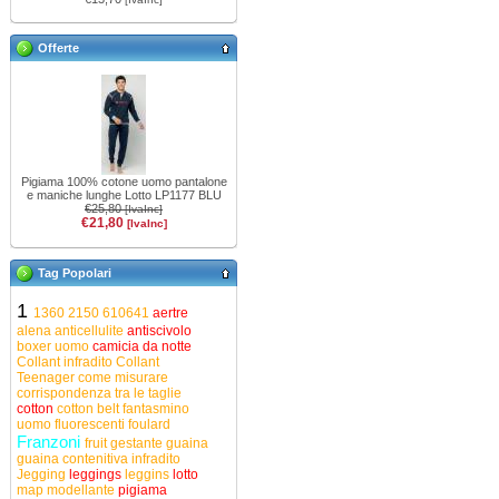
Offerte
Pigiama 100% cotone uomo pantalone
e maniche lunghe Lotto LP1177 BLU
€25,80
[IvaInc]
€21,80
[IvaInc]
Tag Popolari
1
1360
2150
610641
aertre
alena
anticellulite
antiscivolo
boxer uomo
camicia da notte
Collant infradito
Collant
Teenager
come misurare
corrispondenza tra le taglie
cotton
cotton belt
fantasmino
uomo
fluorescenti
foulard
Franzoni
fruit
gestante
guaina
guaina contenitiva
infradito
Jegging
leggings
leggins
lotto
map
modellante
pigiama