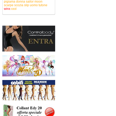
pigiama donna
sailor moon
scarpe
scozia
slip uomo
tutone
winx
xxxl