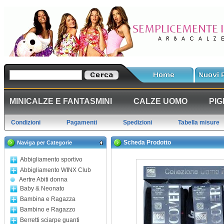
MINICALZE E FANTASMINI
CALZE UOMO
PIG
Condizioni
Pagamenti
Spedizioni
Tabella misure
Scheda Prodotto
Naviga per Categorie
Abbigliamento sportivo
Abbigliamento WINX Club
Aertre Abiti donna
Baby & Neonato
Bambina e Ragazza
Bambino e Ragazzo
Berretti sciarpe guanti