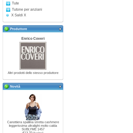
Tute
Tutone per anziani
X Saldi X
Produttore
Enrico Coveri
Altri prodotti dello stesso produttore
Novità
Canottiera spallina stretta cashmere
leggerissima ultralight molto calda
SUBLYME 1457
€13,70
[IvaInc]