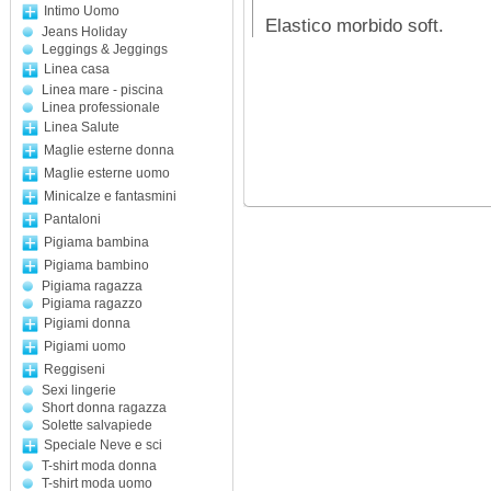
Intimo Uomo
Elastico morbido soft.
Jeans Holiday
Leggings & Jeggings
Linea casa
Linea mare - piscina
Linea professionale
Linea Salute
Maglie esterne donna
Maglie esterne uomo
Minicalze e fantasmini
Pantaloni
Pigiama bambina
Pigiama bambino
Pigiama ragazza
Pigiama ragazzo
Pigiami donna
Pigiami uomo
Reggiseni
Sexi lingerie
Short donna ragazza
Solette salvapiede
Speciale Neve e sci
T-shirt moda donna
T-shirt moda uomo