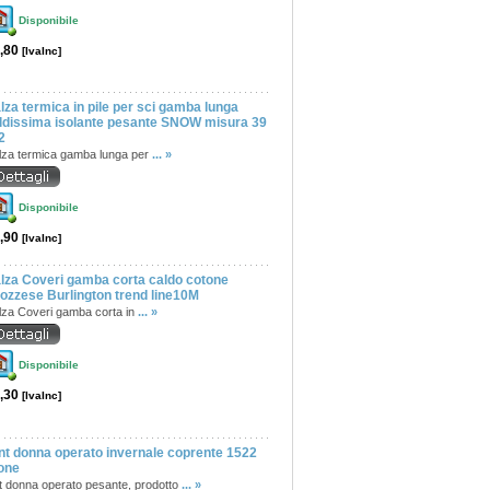
Disponibile
,80
[IvaInc]
lza termica in pile per sci gamba lunga
ldissima isolante pesante SNOW misura 39
2
lza termica gamba lunga per
... »
Disponibile
,90
[IvaInc]
lza Coveri gamba corta caldo cotone
ozzese Burlington trend line10M
lza Coveri gamba corta in
... »
Disponibile
,30
[IvaInc]
nt donna operato invernale coprente 1522
one
t donna operato pesante, prodotto
... »