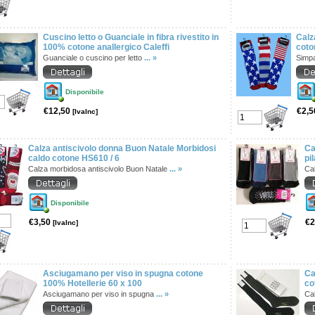
Cuscino letto o Guanciale in fibra rivestito in
Calz
100% cotone anallergico Caleffi
coto
Guanciale o cuscino per letto
... »
Simpa
Disponibile
€12,50
€2,
[IvaInc]
Calza antiscivolo donna Buon Natale Morbidosi
Ca
caldo cotone HS610 / 6
pi
Calza morbidosa antiscivolo Buon Natale
... »
Cal
Disponibile
€3,50
€2
[IvaInc]
Asciugamano per viso in spugna cotone
Ca
100% Hotellerie 60 x 100
co
Asciugamano per viso in spugna
... »
Cal