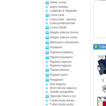
Intimo Uomo
Jeans Holiday
Leggings & Jeggings
Linea casa
Linea mare - piscina
Linea professionale
Linea Salute
Maglie esterne donna
Maglie esterne uomo
Minicalze e fantasmini
I cli
Pantaloni
Pigiama bambina
Pigiama bambino
Pigiama ragazza
Pigiama ragazzo
Pigiami donna
Pigiami uomo
Reggiseni
Sexi lingerie
Short donna ragazza
Solette salvapiede
Speciale Neve e sci
T-shirt moda donna
T-shirt moda uomo