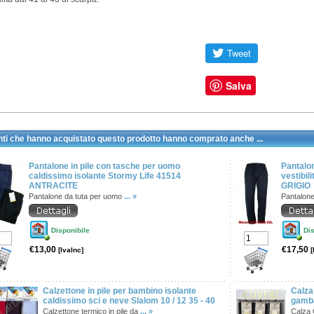
Salva
enti che hanno acquistato questo prodotto hanno comprato anche ...
Pantalone in pile con tasche per uomo
Pantalon
caldissimo isolante Stormy Life 41514
vestibil
ANTRACITE
GRIGIO
Pantalone da tuta per uomo
... »
Pantalone
Disponibile
Dis
€13,00
€17,50
[IvaInc]
[
Calzettone in pile per bambino isolante
Calza
caldissimo sci e neve Slalom 10 / 12 35 - 40
gamba
Calzettone termico in pile da
... »
Calza 