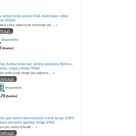
a antiscivolo uomo USA invernale caldo
ne V6200
tica calza antiscivolo invernale per
... »
Disponibile
50
[IvaInc]
lza Antiscivolo per donna palestra fitness,
lates, yoga cotone V660
za antiscivolo ideale per palestra
... »
Disponibile
,70
[IvaInc]
lza per uomo lavorazione costa larga 100%
tone pesante gamba lunga 2400
za per uomo di livello
... »