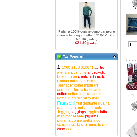
Pigiama 100% cotone uomo pantalone
e maniche lunghe Lotto LP1182 VERDE
€25,80
[IvaInc]
€21,80
[IvaInc]
Tag Popolari
1
1360
2150
610641
aertre
alena
anticellulite
antiscivolo
boxer uomo
camicia da notte
Collant infradito
Collant
Teenager
come misurare
corrispondenza tra le taglie
cotton
cotton belt
fantasmino
uomo
fluorescenti
foulard
Franzoni
fruit
gestante
guaina
guaina contenitiva
infradito
Jegging
leggings
leggins
lotto
map
modellante
pigiama
pigiama donna
sailor moon
scarpe
scozia
slip uomo
tutone
winx
xxxl