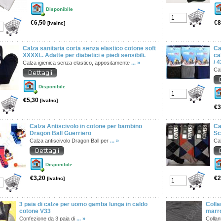
Disponibile
€6,50
€8
[IvaInc]
Calza sanitaria corta senza elastico cotone soft
Ca
XXXXL. Adatte per diabetici e piedi sensibili.
ca
/ 4
Calza igienica senza elastico, appositamente
... »
Ca
Disponibile
€5,30
[IvaInc]
€3
Calza Antiscivolo in cotone per bambino
Ca
Dragon Ball Guerriero
Sc
Calza antiscivolo Dragon Ball per
... »
Ca
Disponibile
€3,20
€2
[IvaInc]
3 paia di calze per uomo gamba lunga in caldo
Colla
cotone V33
marr
Confezione da 3 paia di
... »
Collan