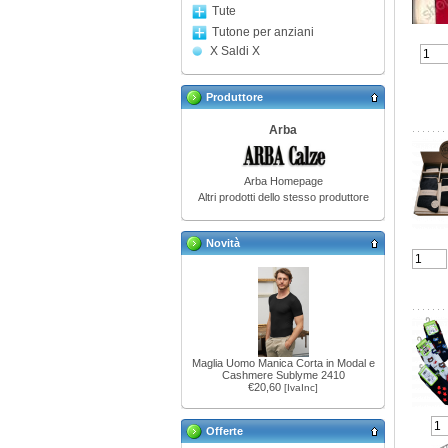
Tute
Tutone per anziani
X Saldi X
Produttore
Arba
Arba Homepage
Altri prodotti dello stesso produttore
Novità
Maglia Uomo Manica Corta in Modal e
Cashmere Sublyme 2410
€20,60
[IvaInc]
Offerte