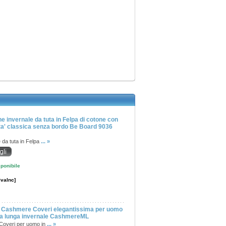
e invernale da tuta in Felpa di cotone con
ita' classica senza bordo Be Board 9036
 da tuta in Felpa
... »
ponibile
IvaInc]
 Cashmere Coveri elegantissima per uomo
 lunga invernale CashmereML
Coveri per uomo in
... »