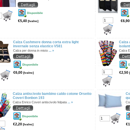
Disponibile
€5,40
€6,9
[IvaInc]
Calza Cashmere donna corta extra light
Calza 
invernale senza elastico V581
isolan
Calza per donna in misto
... »
Calza E
Disponibile
D
€6,00
€2,50
[IvaInc]
Calza antiscivolo bambino caldo cotone Orsetto
Co
Coveri Bonbon 193
qu
Calza Enrico Coveri antiscivolo felpata
... »
Co
Disponibile
€2,20
€1
[IvaInc]