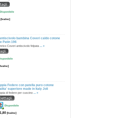
Disponibile
0
[IvaInc]
antiscivolo bambina Coveri caldo cotone
te Patin 196
nrico Coveri antiscivolo felpata
... »
isponibile
[IvaInc]
ppia Federe con patella puro cotone
alita' superiore made in Italy Joli
ppia di federe per cuscino
... »
Disponibile
1,80
[IvaInc]