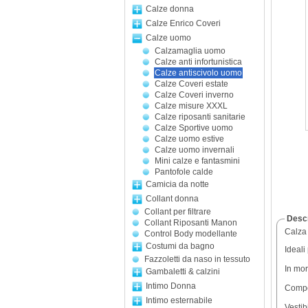
Calze donna
Calze Enrico Coveri
Calze uomo
Calzamaglia uomo
Calze anti infortunistica
Calze antiscivolo uomo
Calze Coveri estate
Calze Coveri inverno
Calze misure XXXL
Calze riposanti sanitarie
Calze Sportive uomo
Calze uomo estive
Calze uomo invernali
Mini calze e fantasmini
Pantofole calde
Camicia da notte
Collant donna
Collant per filtrare
Descr
Collant Riposanti Manon
Calza 
Control Body modellante
Costumi da bagno
Ideali
Fazzoletti da naso in tessuto
In mor
Gambaletti & calzini
Intimo Donna
Compo
Intimo esternabile
Vestib