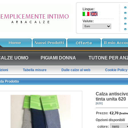
Lingue:
Valute:
CALZE UOMO
PIGIAMI DONNA
TUTONE PER ANZ
zioni
Tabella misure
Dalle calze al web
Cookie Policy
da Prodotto
Calza antisciv
tinta unita 620
[620]
Prezzo:
€2,70
[IvaIn
Opzioni disponibili
colore: