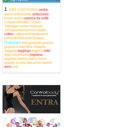
1
1360
2150
610641
aertre
alena
anticellulite
antiscivolo
boxer uomo
camicia da notte
Collant infradito
Collant
Teenager
come misurare
corrispondenza tra le taglie
cotton
cotton belt
fantasmino
uomo
fluorescenti
foulard
Franzoni
fruit
gestante
guaina
guaina contenitiva
infradito
Jegging
leggings
leggins
lotto
map
modellante
pigiama
pigiama donna
sailor moon
scarpe
scozia
slip uomo
tutone
winx
xxxl