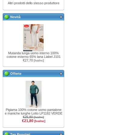
Altri prodotti dello stesso produttore
Novità
Mutanda lunga uomo interno 100%
cotone esterno 65% lana Liabel J101
€27,70
[IvaInc]
Offerte
Pigiama 100% cotone uomo pantalone
e maniche lunghe Lotto LP1182 VERDE
€25,80
[IvaInc]
€21,80
[IvaInc]
Tag Popolari