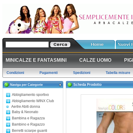
MINICALZE E FANTASMINI
CALZE UOMO
PIG
Condizioni
Pagamenti
Spedizioni
Tabella misure
Scheda Prodotto
Naviga per Categorie
Abbigliamento sportivo
Abbigliamento WINX Club
Aertre Abiti donna
Baby & Neonato
Bambina e Ragazza
Bambino e Ragazzo
Berretti sciarpe guanti