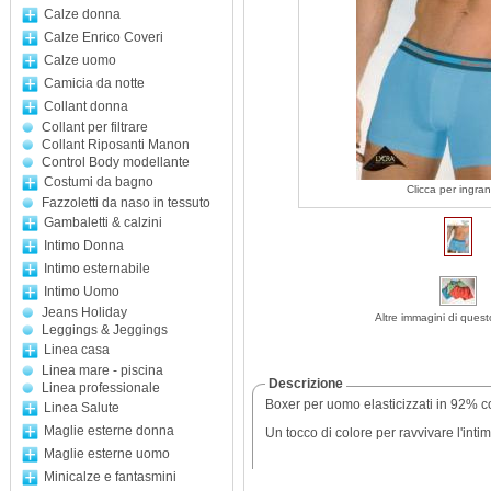
Calze donna
Calze Enrico Coveri
Calze uomo
Camicia da notte
Collant donna
Collant per filtrare
Collant Riposanti Manon
Control Body modellante
Costumi da bagno
Clicca per ingran
Fazzoletti da naso in tessuto
Gambaletti & calzini
Intimo Donna
Intimo esternabile
Intimo Uomo
Jeans Holiday
Altre immagini di quest
Leggings & Jeggings
Linea casa
Linea mare - piscina
Descrizione
Linea professionale
Boxer per uomo elasticizzati in 92% co
Linea Salute
Maglie esterne donna
Un tocco di colore per ravvivare l'inti
Maglie esterne uomo
Minicalze e fantasmini