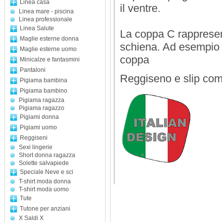
Linea casa
il ventre.
Linea mare - piscina
Linea professionale
Linea Salute
La coppa C rappresent
Maglie esterne donna
schiena. Ad esempio l
Maglie esterne uomo
coppa
Minicalze e fantasmini
Pantaloni
Reggiseno e slip com
Pigiama bambina
Pigiama bambino
Pigiama ragazza
Pigiama ragazzo
Pigiami donna
Pigiami uomo
Reggiseni
Sexi lingerie
Short donna ragazza
Solette salvapiede
Speciale Neve e sci
T-shirt moda donna
T-shirt moda uomo
Tute
Tutone per anziani
X Saldi X