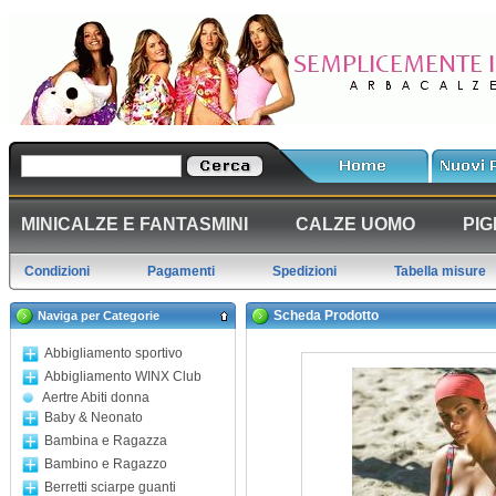
MINICALZE E FANTASMINI
CALZE UOMO
PIG
Condizioni
Pagamenti
Spedizioni
Tabella misure
Scheda Prodotto
Naviga per Categorie
Abbigliamento sportivo
Abbigliamento WINX Club
Aertre Abiti donna
Baby & Neonato
Bambina e Ragazza
Bambino e Ragazzo
Berretti sciarpe guanti