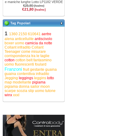
e maniche lunghe Lotto LP1182 VERDE
€25,80
[IvaInc]
€21,80
[IvaInc]
Tag Popolari
1
1360
2150
610641
aertre
alena
anticellulite
antiscivolo
boxer uomo
camicia da notte
Collant infradito
Collant
Teenager
come misurare
corrispondenza tra le taglie
cotton
cotton belt
fantasmino
uomo
fluorescenti
foulard
Franzoni
fruit
gestante
guaina
guaina contenitiva
infradito
Jegging
leggings
leggins
lotto
map
modellante
pigiama
pigiama donna
sailor moon
scarpe
scozia
slip uomo
tutone
winx
xxxl