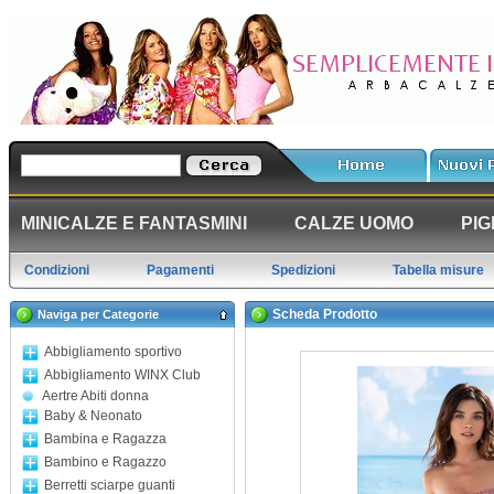
MINICALZE E FANTASMINI
CALZE UOMO
PIG
Condizioni
Pagamenti
Spedizioni
Tabella misure
Scheda Prodotto
Naviga per Categorie
Abbigliamento sportivo
Abbigliamento WINX Club
Aertre Abiti donna
Baby & Neonato
Bambina e Ragazza
Bambino e Ragazzo
Berretti sciarpe guanti