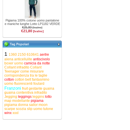
Pigiama 100% cotone uomo pantalone
e maniche lunghe Lotto LP1182 VERDE
€25,80
[IvaInc]
€21,80
[IvaInc]
Tag Popolari
1
1360
2150
610641
aertre
alena
anticellulite
antiscivolo
boxer uomo
camicia da notte
Collant infradito
Collant
Teenager
come misurare
corrispondenza tra le taglie
cotton
cotton belt
fantasmino
uomo
fluorescenti
foulard
Franzoni
fruit
gestante
guaina
guaina contenitiva
infradito
Jegging
leggings
leggins
lotto
map
modellante
pigiama
pigiama donna
sailor moon
scarpe
scozia
slip uomo
tutone
winx
xxxl