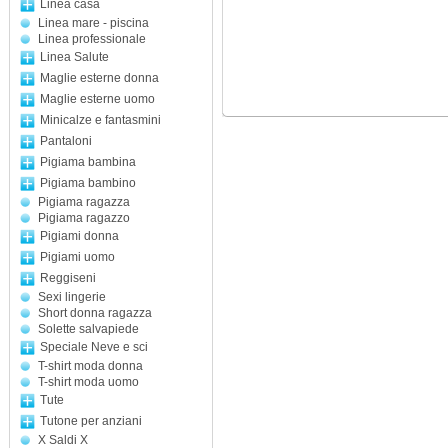
Linea casa
Linea mare - piscina
Linea professionale
Linea Salute
Maglie esterne donna
Maglie esterne uomo
Minicalze e fantasmini
Pantaloni
Pigiama bambina
Pigiama bambino
Pigiama ragazza
Pigiama ragazzo
Pigiami donna
Pigiami uomo
Reggiseni
Sexi lingerie
Short donna ragazza
Solette salvapiede
Speciale Neve e sci
T-shirt moda donna
T-shirt moda uomo
Tute
Tutone per anziani
X Saldi X