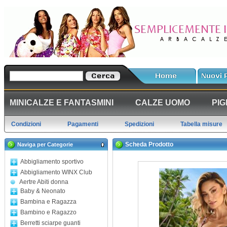
MINICALZE E FANTASMINI
CALZE UOMO
PIG
Condizioni
Pagamenti
Spedizioni
Tabella misure
Scheda Prodotto
Naviga per Categorie
Abbigliamento sportivo
Abbigliamento WINX Club
Aertre Abiti donna
Baby & Neonato
Bambina e Ragazza
Bambino e Ragazzo
Berretti sciarpe guanti