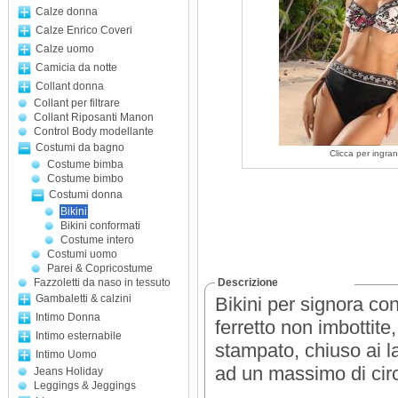
Calze donna
Calze Enrico Coveri
Calze uomo
Camicia da notte
Collant donna
Collant per filtrare
Collant Riposanti Manon
Control Body modellante
Costumi da bagno
Clicca per ingran
Costume bimba
Costume bimbo
Costumi donna
Bikini
Bikini conformati
Costume intero
Costumi uomo
Parei & Copricostume
Fazzoletti da naso in tessuto
Descrizione
Gambaletti & calzini
Bikini per signora c
Intimo Donna
ferretto non imbottite,
Intimo esternabile
stampato, chiuso ai la
Intimo Uomo
ad un massimo di ci
Jeans Holiday
Leggings & Jeggings