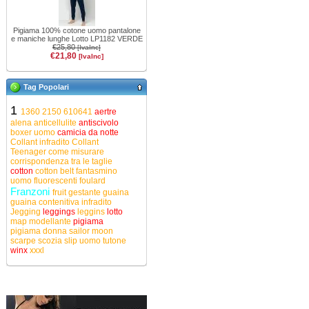
Pigiama 100% cotone uomo pantalone
e maniche lunghe Lotto LP1182 VERDE
€25,80
[IvaInc]
€21,80
[IvaInc]
Tag Popolari
1
1360
2150
610641
aertre
alena
anticellulite
antiscivolo
boxer uomo
camicia da notte
Collant infradito
Collant
Teenager
come misurare
corrispondenza tra le taglie
cotton
cotton belt
fantasmino
uomo
fluorescenti
foulard
Franzoni
fruit
gestante
guaina
guaina contenitiva
infradito
Jegging
leggings
leggins
lotto
map
modellante
pigiama
pigiama donna
sailor moon
scarpe
scozia
slip uomo
tutone
winx
xxxl