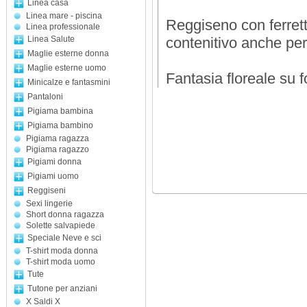
Linea casa
Linea mare - piscina
Reggiseno con ferrett
Linea professionale
Linea Salute
contenitivo anche per
Maglie esterne donna
Maglie esterne uomo
Fantasia floreale su 
Minicalze e fantasmini
Pantaloni
Pigiama bambina
Pigiama bambino
Pigiama ragazza
Pigiama ragazzo
Pigiami donna
Pigiami uomo
Reggiseni
Sexi lingerie
Short donna ragazza
Solette salvapiede
Speciale Neve e sci
T-shirt moda donna
T-shirt moda uomo
Tute
Tutone per anziani
X Saldi X