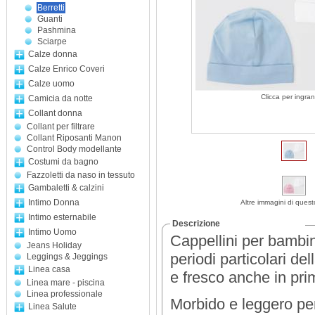
Berretti
Guanti
Pashmina
Sciarpe
Calze donna
Calze Enrico Coveri
Calze uomo
Clicca per ingran
Camicia da notte
Collant donna
Collant per filtrare
Collant Riposanti Manon
Control Body modellante
Costumi da bagno
Fazzoletti da naso in tessuto
Gambaletti & calzini
Intimo Donna
Altre immagini di quest
Intimo esternabile
Descrizione
Intimo Uomo
Cappellini per bambin
Jeans Holiday
periodi particolari de
Leggings & Jeggings
Linea casa
e fresco anche in pri
Linea mare - piscina
Linea professionale
Morbido e leggero per
Linea Salute