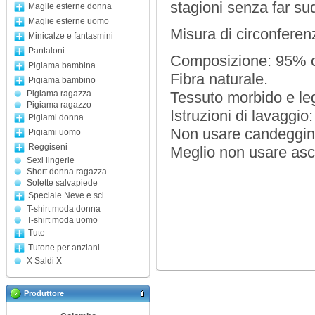
stagioni senza far s
Maglie esterne donna
Maglie esterne uomo
Misura di circonferen
Minicalze e fantasmini
Pantaloni
Composizione: 95% c
Pigiama bambina
Fibra naturale.
Pigiama bambino
Pigiama ragazza
Tessuto morbido e le
Pigiama ragazzo
Istruzioni di lavaggio
Pigiami donna
Non usare candeggin
Pigiami uomo
Reggiseni
Meglio non usare asc
Sexi lingerie
Short donna ragazza
Solette salvapiede
Speciale Neve e sci
T-shirt moda donna
T-shirt moda uomo
Tute
Tutone per anziani
X Saldi X
Produttore