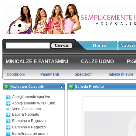
MINICALZE E FANTASMINI
CALZE UOMO
PIG
Condizioni
Pagamenti
Spedizioni
Tabella misure
Scheda Prodotto
Naviga per Categorie
Abbigliamento sportivo
Abbigliamento WINX Club
Aertre Abiti donna
Baby & Neonato
Bambina e Ragazza
Bambino e Ragazzo
Berretti sciarpe guanti