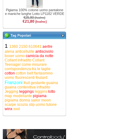
Pigiama 100% cotone uomo pantalone
e maniche lunghe Lotto LP1182 VERDE
€25,80
[IvaInc]
€21,80
[IvaInc]
Tag Popolari
1
1360
2150
610641
aertre
alena
anticellulite
antiscivolo
boxer uomo
camicia da notte
Collant infradito
Collant
Teenager
come misurare
corrispondenza tra le taglie
cotton
cotton belt
fantasmino
uomo
fluorescenti
foulard
Franzoni
fruit
gestante
guaina
guaina contenitiva
infradito
Jegging
leggings
leggins
lotto
map
modellante
pigiama
pigiama donna
sailor moon
scarpe
scozia
slip uomo
tutone
winx
xxxl