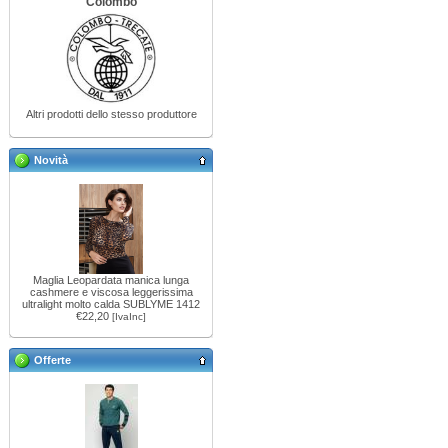
Colombo
Altri prodotti dello stesso produttore
Novità
Maglia Leopardata manica lunga
cashmere e viscosa leggerissima
ultralight molto calda SUBLYME 1412
€22,20
[IvaInc]
Offerte