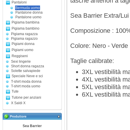
tasche anteriori a tagl
Pantaloni
Bermuda uomo
Pantalone donna
Sea Barrier Extra/Lui
Pantalone uomo
Pigiama bambina
Pigiama bambino
Composizione : 100
Pigiama ragazza
Pigiama ragazzo
Pigiami donna
Colore: Nero - Verde 
Pigiami uomo
Reggiseni
Taglie calibrate:
Sexi lingerie
Short donna ragazza
3XL vestibilità m
Solette salvapiede
Speciale Neve e sci
4XL vestibilità m
T-shirt moda donna
5XL vestibilità m
T-shirt moda uomo
Tute
6XL vestibilità m
Tutone per anziani
X Saldi X
Produttore
Sea Barrier