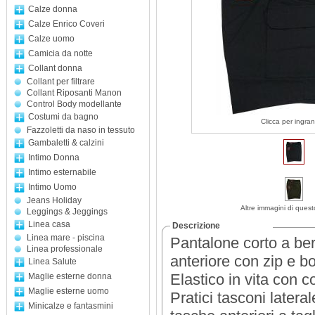
Calze donna
Calze Enrico Coveri
Calze uomo
Camicia da notte
Collant donna
Collant per filtrare
Collant Riposanti Manon
Control Body modellante
Costumi da bagno
Clicca per ingran
Fazzoletti da naso in tessuto
Gambaletti & calzini
Intimo Donna
Intimo esternabile
Intimo Uomo
Jeans Holiday
Altre immagini di quest
Leggings & Jeggings
Linea casa
Descrizione
Linea mare - piscina
Pantalone corto a berm
Linea professionale
anteriore con zip e bo
Linea Salute
Elastico in vita con c
Maglie esterne donna
Maglie esterne uomo
Pratici tasconi later
Minicalze e fantasmini