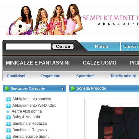
MINICALZE E FANTASMINI
CALZE UOMO
PIG
Condizioni
Pagamenti
Spedizioni
Tabella misure
Scheda Prodotto
Naviga per Categorie
Abbigliamento sportivo
Abbigliamento WINX Club
Aertre Abiti donna
Baby & Neonato
Bambina e Ragazza
Bambino e Ragazzo
Berretti sciarpe guanti