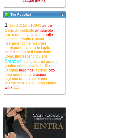
€21,80
[IvaInc]
Tag Popolari
1
1360
2150
610641
aertre
alena
anticellulite
antiscivolo
boxer uomo
camicia da notte
Collant infradito
Collant
Teenager
come misurare
corrispondenza tra le taglie
cotton
cotton belt
fantasmino
uomo
fluorescenti
foulard
Franzoni
fruit
gestante
guaina
guaina contenitiva
infradito
Jegging
leggings
leggins
lotto
map
modellante
pigiama
pigiama donna
sailor moon
scarpe
scozia
slip uomo
tutone
winx
xxxl