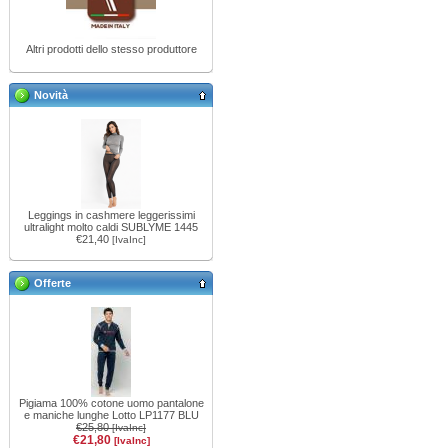
Altri prodotti dello stesso produttore
Novità
Leggings in cashmere leggerissimi
ultralight molto caldi SUBLYME 1445
€21,40
[IvaInc]
Offerte
Pigiama 100% cotone uomo pantalone
e maniche lunghe Lotto LP1177 BLU
€25,80
[IvaInc]
€21,80
[IvaInc]