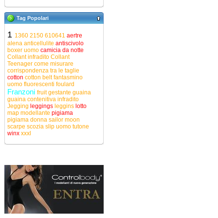
Tag Popolari
1
1360
2150
610641
aertre
alena
anticellulite
antiscivolo
boxer uomo
camicia da notte
Collant infradito
Collant
Teenager
come misurare
corrispondenza tra le taglie
cotton
cotton belt
fantasmino
uomo
fluorescenti
foulard
Franzoni
fruit
gestante
guaina
guaina contenitiva
infradito
Jegging
leggings
leggins
lotto
map
modellante
pigiama
pigiama donna
sailor moon
scarpe
scozia
slip uomo
tutone
winx
xxxl