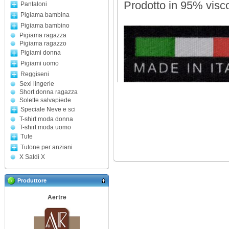
Prodotto in 95% visco
Pantaloni
Pigiama bambina
Pigiama bambino
Pigiama ragazza
Pigiama ragazzo
Pigiami donna
Pigiami uomo
Reggiseni
Sexi lingerie
Short donna ragazza
Solette salvapiede
Speciale Neve e sci
T-shirt moda donna
T-shirt moda uomo
Tute
Tutone per anziani
X Saldi X
Produttore
Aertre