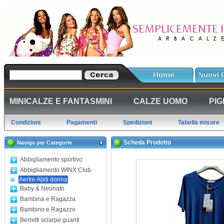
MINICALZE E FANTASMINI
CALZE UOMO
PIG
Condizioni
Pagamenti
Spedizioni
Tabella misure
Scheda Prodotto
Naviga per Categorie
Abbigliamento sportivo
Abbigliamento WINX Club
Aertre Abiti donna
Baby & Neonato
Bambina e Ragazza
Bambino e Ragazzo
Berretti sciarpe guanti