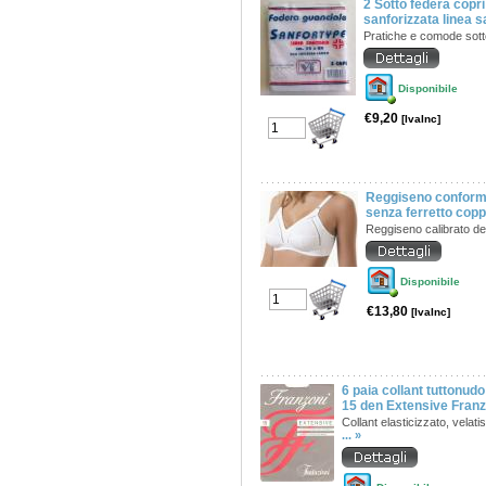
2 Sotto federa copri
sanforizzata linea s
Pratiche e comode sott
Disponibile
€9,20
[IvaInc]
Reggiseno conforma
senza ferretto cop
Reggiseno calibrato de
Disponibile
€13,80
[IvaInc]
6 paia collant tuttonudo
15 den Extensive Franz
Collant elasticizzato, velat
... »