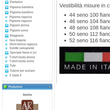
Pantaloni
Vestibilità misure in 
Pigiama bambina
Pigiama bambino
44 seno 100 fian
Pigiama ragazza
46 seno 104 fian
Pigiama ragazzo
Pigiami donna
48 seno 108 fian
Pigiami uomo
50 seno 112 fian
Reggiseni
52 seno 116 fian
Sexi lingerie
Short donna ragazza
Solette salvapiede
Speciale Neve e sci
T-shirt moda donna
T-shirt moda uomo
Tute
Tutone per anziani
X Saldi X
Produttore
Aertre