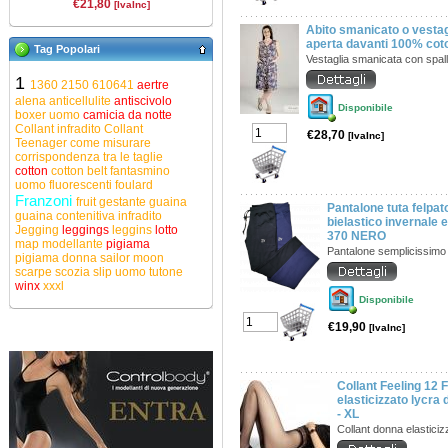
€21,80
[IvaInc]
Abito smanicato o vestag
aperta davanti 100% coto
Tag Popolari
Vestaglia smanicata con spal
1
1360
2150
610641
aertre
alena
anticellulite
antiscivolo
Disponibile
boxer uomo
camicia da notte
Collant infradito
Collant
€28,70
[IvaInc]
Teenager
come misurare
corrispondenza tra le taglie
cotton
cotton belt
fantasmino
uomo
fluorescenti
foulard
Franzoni
fruit
gestante
guaina
Pantalone tuta felpat
guaina contenitiva
infradito
bielastico invernale
Jegging
leggings
leggins
lotto
370 NERO
map
modellante
pigiama
Pantalone semplicissimo
pigiama donna
sailor moon
scarpe
scozia
slip uomo
tutone
winx
xxxl
Disponibile
€19,90
[IvaInc]
Collant Feeling 12 
elasticizzato lycra
- XL
Collant donna elastici