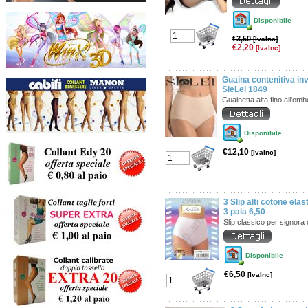
Disponibile
€3,50
[IvaInc]
€2,20
[IvaInc]
Guaina contenitiva inv
SieLei 1849
Guainetta alta fino all'omb
Disponibile
€12,10
[IvaInc]
3 Slip alti cotone elas
3 paia 6,50
Slip classico per signora
Disponibile
€6,50
[IvaInc]