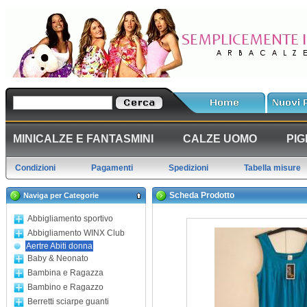
MINICALZE E FANTASMINI
CALZE UOMO
PIG
Condizioni
Pagamenti
Spedizioni
Tabella misure
Scheda Prodotto
Naviga per Categorie
Abbigliamento sportivo
Abbigliamento WINX Club
Aertre Abiti donna
Baby & Neonato
Bambina e Ragazza
Bambino e Ragazzo
Berretti sciarpe guanti