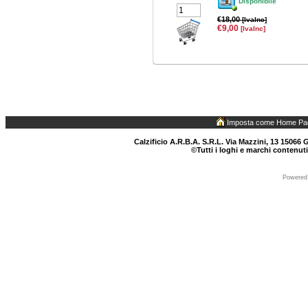
Disponibile
€18,00
[IvaInc]
€9,00
[IvaInc]
Imposta come Home Pa
Calzificio A.R.B.A. S.R.L. Via Mazzini, 13 15066 G
©Tutti i loghi e marchi contenuti
Powered