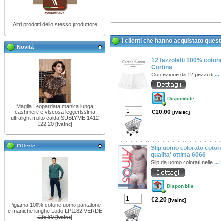
Altri prodotti dello stesso produttore
I clienti che hanno acquistato ques
Novità
12 fazzoletti 100% coton
Cortina
Confezione da 12 pezzi di
...
Disponibile
Maglia Leopardata manica lunga
€10,60
cashmere e viscosa leggerissima
[IvaInc]
ultralight molto calda SUBLYME 1412
€22,20
[IvaInc]
Offerte
Slip uomo colorato coto
qualita' ottima 6066
Slip da uomo colorati nelle
...
Disponibile
€2,20
[IvaInc]
Pigiama 100% cotone uomo pantalone
e maniche lunghe Lotto LP1182 VERDE
€25,80
[IvaInc]