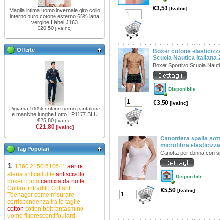
€3,53
[IvaInc]
Maglia intima uomo invernale giro collo
interno puro cotone esterno 65% lana
vergine Liabel J163
€20,50
[IvaInc]
Offerte
Boxer cotone elasticizz
Scuola Nautica Italiana
Boxer Sportivo Scuola Naut
Disponibile
€3,50
[IvaInc]
Pigiama 100% cotone uomo pantalone
e maniche lunghe Lotto LP1177 BLU
€25,80
[IvaInc]
€21,80
[IvaInc]
Canottiera spalla sott
microfibra elasticiz
Tag Popolari
Canotta per donna con s
1
1360
2150
610641
aertre
alena
anticellulite
antiscivolo
Disponibile
boxer uomo
camicia da notte
Collant infradito
Collant
€5,50
[IvaInc]
Teenager
come misurare
corrispondenza tra le taglie
cotton
cotton belt
fantasmino
uomo
fluorescenti
foulard