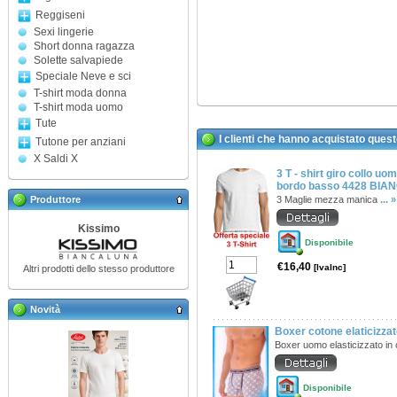
Reggiseni
Sexi lingerie
Short donna ragazza
Solette salvapiede
Speciale Neve e sci
T-shirt moda donna
T-shirt moda uomo
Tute
I clienti che hanno acquistato ques
Tutone per anziani
X Saldi X
3 T - shirt giro collo uo
bordo basso 4428 BIA
Produttore
3 Maglie mezza manica
... »
Kissimo
Disponibile
€16,40
[IvaInc]
Altri prodotti dello stesso produttore
Novità
Boxer cotone elaticizzat
Boxer uomo elasticizzato in
Disponibile