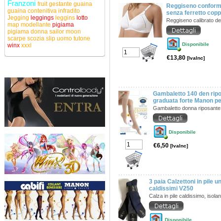
Franzoni
fruit
gestante
guaina
Reggiseno conforma
guaina contenitiva
infradito
senza ferretto cop
Jegging
leggings
leggins
lotto
Reggiseno calibrato de
map
modellante
pigiama
pigiama donna
sailor moon
scarpe
scozia
slip uomo
tutone
Disponibile
winx
xxxl
€13,80
[IvaInc]
Gambaletto 140 den rip
graduata forte Manon pe
Gambaletto donna riposant
Disponibile
€6,50
[IvaInc]
3 paia Calzettoni in pile 
caldissimi V250
Calza in pile caldissimo, isola
Disponibile