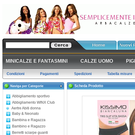
MINICALZE E FANTASMINI
CALZE UOMO
PIG
Condizioni
Pagamenti
Spedizioni
Tabella misure
Scheda Prodotto
Naviga per Categorie
Abbigliamento sportivo
Abbigliamento WINX Club
Aertre Abiti donna
Baby & Neonato
Bambina e Ragazza
Bambino e Ragazzo
Berretti sciarpe guanti