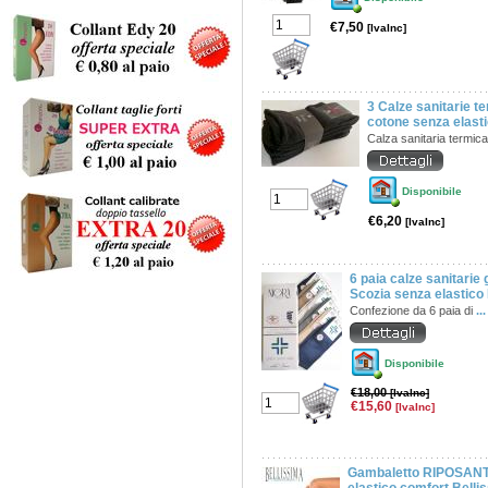
€7,50
[IvaInc]
3 Calze sanitarie t
cotone senza elasti
Calza sanitaria termic
Disponibile
€6,20
[IvaInc]
6 paia calze sanitarie 
Scozia senza elastico
Confezione da 6 paia di
...
Disponibile
€18,00
[IvaInc]
€15,60
[IvaInc]
Gambaletto RIPOSANT