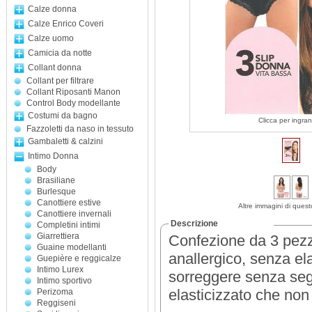
Calze donna
Calze Enrico Coveri
Calze uomo
Camicia da notte
Collant donna
Collant per filtrare
Collant Riposanti Manon
Control Body modellante
Costumi da bagno
Clicca per ingran
Fazzoletti da naso in tessuto
Gambaletti & calzini
Intimo Donna
Body
Brasiliane
Burlesque
Canottiere estive
Altre immagini di quest
Canottiere invernali
Descrizione
Completini intimi
Giarrettiera
Confezione da 3 pezzi 
Guaine modellanti
anallergico, senza ela
Guepière e reggicalze
Intimo Lurex
sorreggere senza seg
Intimo sportivo
elasticizzato che non
Perizoma
Reggiseni