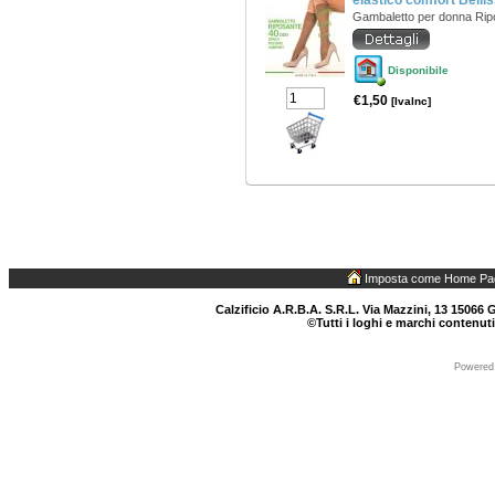
elastico comfort Belli
Gambaletto per donna Ri
Disponibile
€1,50
[IvaInc]
Imposta come Home Pa
Calzificio A.R.B.A. S.R.L. Via Mazzini, 13 15066 G
©Tutti i loghi e marchi contenuti
Powered