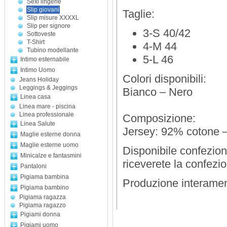
Sexi lingerie
Slip giovani
Taglie:
Slip misure XXXXL
Slip per signore
3-S 40/42
Sottoveste
T-Shirt
4-M 44
Tubino modellante
5-L 46
Intimo esternabile
Intimo Uomo
Colori disponibili:
Jeans Holiday
Leggings & Jeggings
Bianco – Nero
Linea casa
Linea mare - piscina
Linea professionale
Composizione:
Linea Salute
Jersey: 92% cotone 
Maglie esterne donna
Maglie esterne uomo
Disponibile confezio
Minicalze e fantasmini
riceverete la confezi
Pantaloni
Pigiama bambina
Produzione interamente
Pigiama bambino
Pigiama ragazza
Pigiama ragazzo
Pigiami donna
Pigiami uomo