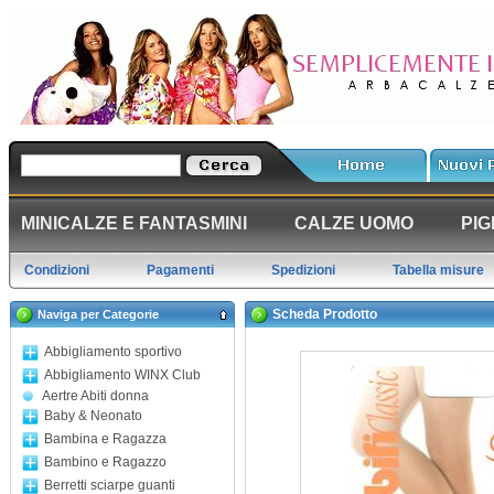
MINICALZE E FANTASMINI
CALZE UOMO
PIG
Condizioni
Pagamenti
Spedizioni
Tabella misure
Scheda Prodotto
Naviga per Categorie
Abbigliamento sportivo
Abbigliamento WINX Club
Aertre Abiti donna
Baby & Neonato
Bambina e Ragazza
Bambino e Ragazzo
Berretti sciarpe guanti