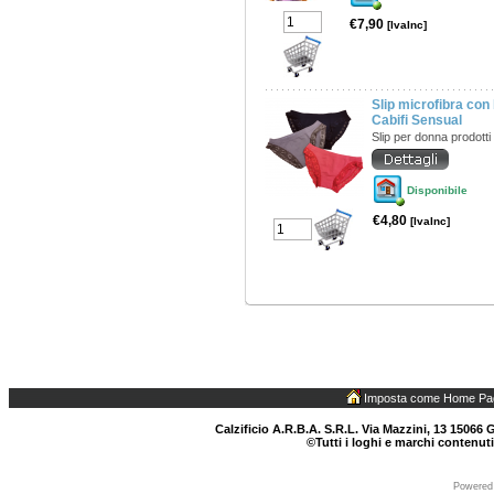
€7,90
[IvaInc]
Slip microfibra con 
Cabifi Sensual
Slip per donna prodotti
Disponibile
€4,80
[IvaInc]
Imposta come Home Pa
Calzificio A.R.B.A. S.R.L. Via Mazzini, 13 15066 G
©Tutti i loghi e marchi contenuti
Powered