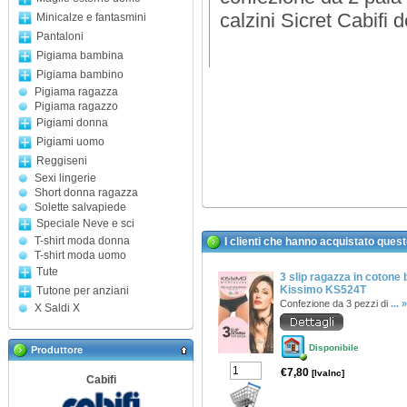
calzini Sicret Cabifi d
Minicalze e fantasmini
Pantaloni
Pigiama bambina
Pigiama bambino
Pigiama ragazza
Pigiama ragazzo
Pigiami donna
Pigiami uomo
Reggiseni
Sexi lingerie
Short donna ragazza
Solette salvapiede
Speciale Neve e sci
T-shirt moda donna
I clienti che hanno acquistato ques
T-shirt moda uomo
Tute
3 slip ragazza in cotone 
Kissimo KS524T
Tutone per anziani
Confezione da 3 pezzi di
... »
X Saldi X
Disponibile
Produttore
€7,80
[IvaInc]
Cabifi