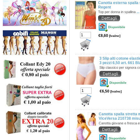
Canotta esterna spalla 
Regent
Top per donna in spallina
...
Disponibile
€8,60
[IvaInc]
3 Slip alti cotone elasti
3 pezzi 6,50 art. 661 
Slip classico per signora 
Disponibile
€6,50
[IvaInc]
Canotta spalla stretta 
ViceVersa 210738 misu
Canotta giovane e fresca e
Disponibile