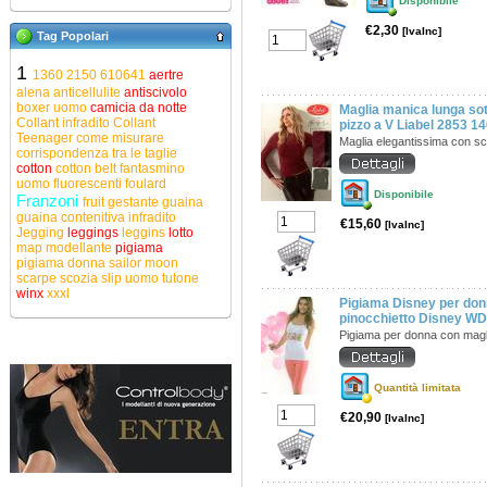
Disponibile
€2,30
[IvaInc]
Tag Popolari
1
1360
2150
610641
aertre
alena
anticellulite
antiscivolo
boxer uomo
camicia da notte
Maglia manica lunga sot
Collant infradito
Collant
pizzo a V Liabel 2853 
Teenager
come misurare
Maglia elegantissima con sc
corrispondenza tra le taglie
cotton
cotton belt
fantasmino
uomo
fluorescenti
foulard
Disponibile
Franzoni
fruit
gestante
guaina
guaina contenitiva
infradito
€15,60
[IvaInc]
Jegging
leggings
leggins
lotto
map
modellante
pigiama
pigiama donna
sailor moon
scarpe
scozia
slip uomo
tutone
winx
xxxl
Pigiama Disney per donn
pinocchietto Disney W
Pigiama per donna con mag
Quantità limitata
€20,90
[IvaInc]