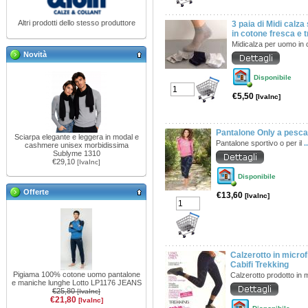
Altri prodotti dello stesso produttore
3 paia di Midi calza
in cotone fresca e 
Midicalza per uomo in
Novità
Disponibile
€5,50
[IvaInc]
Pantalone Only a pescat
Sciarpa elegante e leggera in modal e
Pantalone sportivo o per il
.
cashmere unisex morbidissima
Sublyme 1310
€29,10
[IvaInc]
Disponibile
Offerte
€13,60
[IvaInc]
Calzerotto in microf
Cabifi Trekking
Pigiama 100% cotone uomo pantalone
Calzerotto prodotto in 
e maniche lunghe Lotto LP1176 JEANS
€25,80
[IvaInc]
€21,80
[IvaInc]