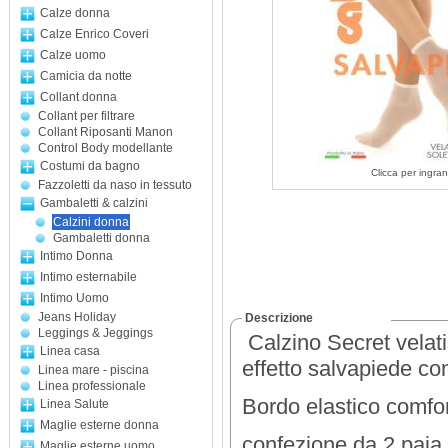
Calze donna
Calze Enrico Coveri
Calze uomo
Camicia da notte
Collant donna
Collant per filtrare
Collant Riposanti Manon
Control Body modellante
Costumi da bagno
Clicca per ingran
Fazzoletti da naso in tessuto
Gambaletti & calzini
Calzini donna
Gambaletti donna
Intimo Donna
Intimo esternabile
Intimo Uomo
Jeans Holiday
Descrizione
Leggings & Jeggings
Calzino Secret velat
Linea casa
effetto salvapiede co
Linea mare - piscina
Linea professionale
Bordo elastico comfor
Linea Salute
Maglie esterne donna
confezione da 2 paia 
Maglie esterne uomo